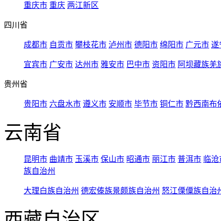
重庆市
重庆
两江新区
四川省
成都市
自贡市
攀枝花市
泸州市
德阳市
绵阳市
广元市
遂
宜宾市
广安市
达州市
雅安市
巴中市
资阳市
阿坝藏族羌
贵州省
贵阳市
六盘水市
遵义市
安顺市
毕节市
铜仁市
黔西南布
云南省
昆明市
曲靖市
玉溪市
保山市
昭通市
丽江市
普洱市
临沧
族自治州
大理白族自治州
德宏傣族景颇族自治州
怒江傈僳族自治
西藏自治区