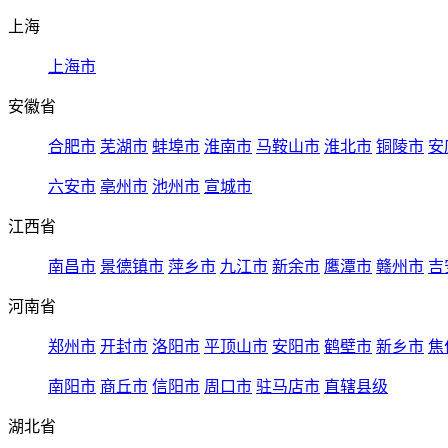
上海
上海市
安徽省
合肥市
芜湖市
蚌埠市
淮南市
马鞍山市
淮北市
铜陵市
安
六安市
亳州市
池州市
宣城市
江西省
南昌市
景德镇市
萍乡市
九江市
新余市
鹰潭市
赣州市
吉
河南省
郑州市
开封市
洛阳市
平顶山市
安阳市
鹤壁市
新乡市
焦
南阳市
商丘市
信阳市
周口市
驻马店市
直辖县级
湖北省