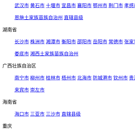
武汉市
黄石市
十堰市
宜昌市
襄阳市
鄂州市
荆门市
孝感
恩施土家族苗族自治州
直辖县级
湖南省
长沙市
株洲市
湘潭市
衡阳市
邵阳市
岳阳市
常德市
张家
娄底市
湘西土家族苗族自治州
广西壮族自治区
南宁市
柳州市
桂林市
梧州市
北海市
防城港市
钦州市
贵
来宾市
崇左市
海南省
海口市
三亚市
三沙市
直辖县级
重庆