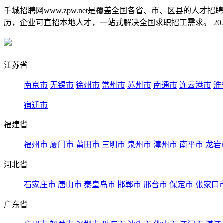
千城招聘网www.zpw.net是覆盖全国各省、市、区县的人
历，企业可直招本地人才，一站式解决全国求职招工需求。 2026
江苏省
南京市
无锡市
徐州市
常州市
苏州市
南通市
连云港市
淮
宿迁市
福建省
福州市
厦门市
莆田市
三明市
泉州市
漳州市
南平市
龙岩
河北省
石家庄市
唐山市
秦皇岛市
邯郸市
邢台市
保定市
张家口
广东省