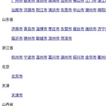
广州市
韶关市
深圳市
珠海市
汕头市
佛山市
江门市
湛江
汕尾市
河源市
阳江市
清远市
东莞市
中山市
潮州市
揭阳
山东省
济南市
青岛市
淄博市
枣庄市
东营市
烟台市
潍坊市
济宁
临沂市
德州市
聊城市
滨州市
菏泽市
浙江省
杭州市
宁波市
温州市
嘉兴市
湖州市
绍兴市
金华市
衢州
北京
北京市
天津
天津市
山西省