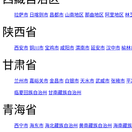
拉萨市
日喀则市
昌都市
山南地区
那曲地区
阿里地区
林
陕西省
西安市
铜川市
宝鸡市
咸阳市
渭南市
延安市
汉中市
榆林
甘肃省
兰州市
嘉峪关市
金昌市
白银市
天水市
武威市
张掖市
平
临夏回族自治州
甘南藏族自治州
青海省
西宁市
海东市
海北藏族自治州
黄南藏族自治州
海南藏族