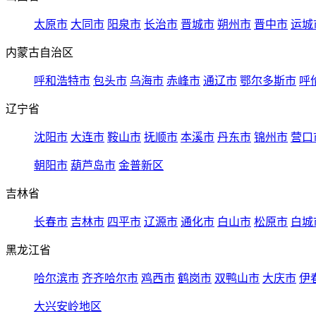
太原市
大同市
阳泉市
长治市
晋城市
朔州市
晋中市
运城
内蒙古自治区
呼和浩特市
包头市
乌海市
赤峰市
通辽市
鄂尔多斯市
呼
辽宁省
沈阳市
大连市
鞍山市
抚顺市
本溪市
丹东市
锦州市
营口
朝阳市
葫芦岛市
金普新区
吉林省
长春市
吉林市
四平市
辽源市
通化市
白山市
松原市
白城
黑龙江省
哈尔滨市
齐齐哈尔市
鸡西市
鹤岗市
双鸭山市
大庆市
伊
大兴安岭地区