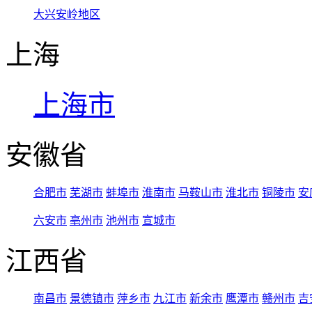
大兴安岭地区
上海
上海市
安徽省
合肥市
芜湖市
蚌埠市
淮南市
马鞍山市
淮北市
铜陵市
安
六安市
亳州市
池州市
宣城市
江西省
南昌市
景德镇市
萍乡市
九江市
新余市
鹰潭市
赣州市
吉