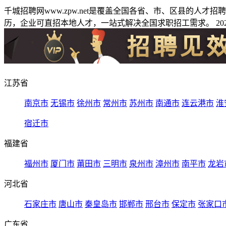
千城招聘网www.zpw.net是覆盖全国各省、市、区县的人
历，企业可直招本地人才，一站式解决全国求职招工需求。 2026
江苏省
南京市
无锡市
徐州市
常州市
苏州市
南通市
连云港市
淮
宿迁市
福建省
福州市
厦门市
莆田市
三明市
泉州市
漳州市
南平市
龙岩
河北省
石家庄市
唐山市
秦皇岛市
邯郸市
邢台市
保定市
张家口
广东省