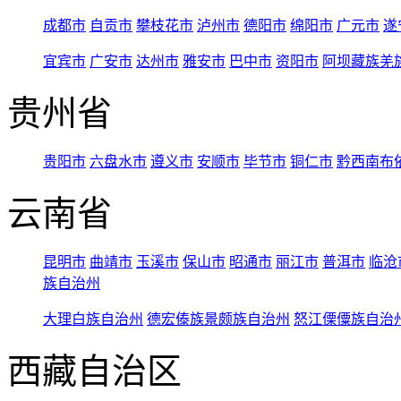
成都市
自贡市
攀枝花市
泸州市
德阳市
绵阳市
广元市
遂
宜宾市
广安市
达州市
雅安市
巴中市
资阳市
阿坝藏族羌
贵州省
贵阳市
六盘水市
遵义市
安顺市
毕节市
铜仁市
黔西南布
云南省
昆明市
曲靖市
玉溪市
保山市
昭通市
丽江市
普洱市
临沧
族自治州
大理白族自治州
德宏傣族景颇族自治州
怒江傈僳族自治
西藏自治区