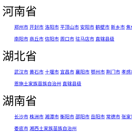
河南省
郑州市
开封市
洛阳市
平顶山市
安阳市
鹤壁市
新乡市
焦
南阳市
商丘市
信阳市
周口市
驻马店市
直辖县级
湖北省
武汉市
黄石市
十堰市
宜昌市
襄阳市
鄂州市
荆门市
孝感
恩施土家族苗族自治州
直辖县级
湖南省
长沙市
株洲市
湘潭市
衡阳市
邵阳市
岳阳市
常德市
张家
娄底市
湘西土家族苗族自治州