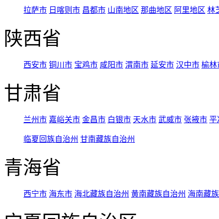
拉萨市
日喀则市
昌都市
山南地区
那曲地区
阿里地区
林
陕西省
西安市
铜川市
宝鸡市
咸阳市
渭南市
延安市
汉中市
榆林
甘肃省
兰州市
嘉峪关市
金昌市
白银市
天水市
武威市
张掖市
平
临夏回族自治州
甘南藏族自治州
青海省
西宁市
海东市
海北藏族自治州
黄南藏族自治州
海南藏族