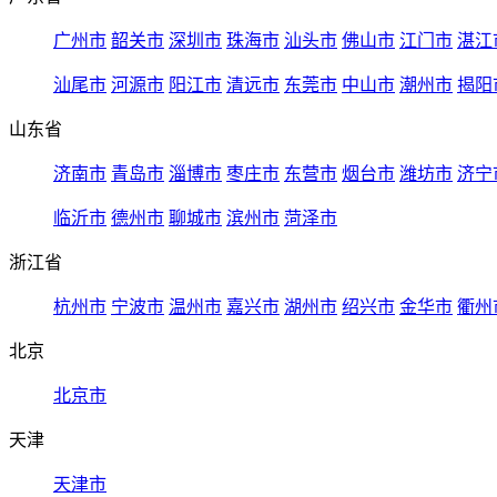
广州市
韶关市
深圳市
珠海市
汕头市
佛山市
江门市
湛江
汕尾市
河源市
阳江市
清远市
东莞市
中山市
潮州市
揭阳
山东省
济南市
青岛市
淄博市
枣庄市
东营市
烟台市
潍坊市
济宁
临沂市
德州市
聊城市
滨州市
菏泽市
浙江省
杭州市
宁波市
温州市
嘉兴市
湖州市
绍兴市
金华市
衢州
北京
北京市
天津
天津市