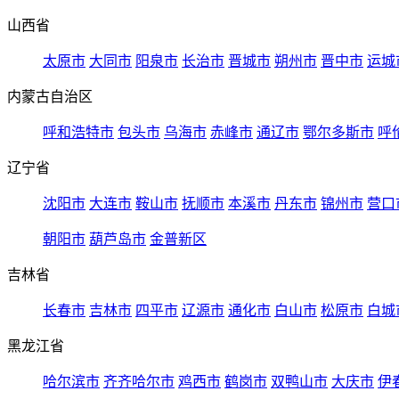
山西省
太原市
大同市
阳泉市
长治市
晋城市
朔州市
晋中市
运城
内蒙古自治区
呼和浩特市
包头市
乌海市
赤峰市
通辽市
鄂尔多斯市
呼
辽宁省
沈阳市
大连市
鞍山市
抚顺市
本溪市
丹东市
锦州市
营口
朝阳市
葫芦岛市
金普新区
吉林省
长春市
吉林市
四平市
辽源市
通化市
白山市
松原市
白城
黑龙江省
哈尔滨市
齐齐哈尔市
鸡西市
鹤岗市
双鸭山市
大庆市
伊