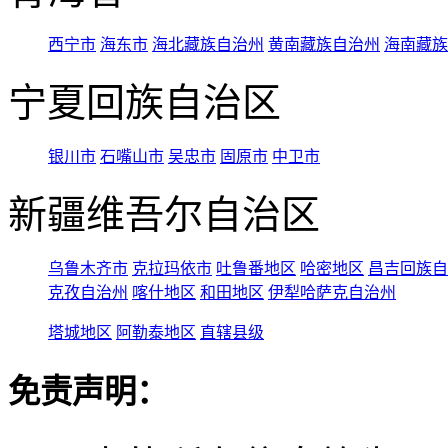
西宁市
海东市
海北藏族自治州
黄南藏族自治州
海南藏族
宁夏回族自治区
银川市
石嘴山市
吴忠市
固原市
中卫市
新疆维吾尔自治区
乌鲁木齐市
克拉玛依市
吐鲁番地区
哈密地区
昌吉回族自
克孜自治州
喀什地区
和田地区
伊犁哈萨克自治州
塔城地区
阿勒泰地区
直辖县级
免责声明：