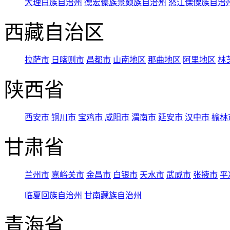
大理白族自治州
德宏傣族景颇族自治州
怒江傈僳族自治
西藏自治区
拉萨市
日喀则市
昌都市
山南地区
那曲地区
阿里地区
林
陕西省
西安市
铜川市
宝鸡市
咸阳市
渭南市
延安市
汉中市
榆林
甘肃省
兰州市
嘉峪关市
金昌市
白银市
天水市
武威市
张掖市
平
临夏回族自治州
甘南藏族自治州
青海省