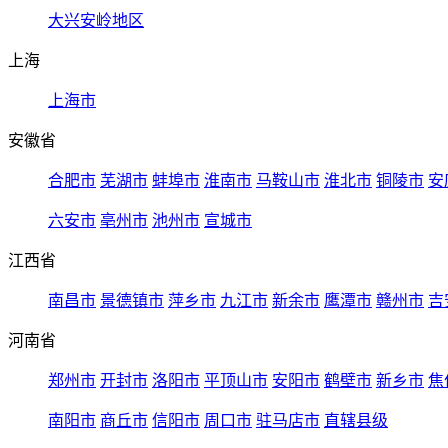
大兴安岭地区
上海
上海市
安徽省
合肥市
芜湖市
蚌埠市
淮南市
马鞍山市
淮北市
铜陵市
安
六安市
亳州市
池州市
宣城市
江西省
南昌市
景德镇市
萍乡市
九江市
新余市
鹰潭市
赣州市
吉
河南省
郑州市
开封市
洛阳市
平顶山市
安阳市
鹤壁市
新乡市
焦
南阳市
商丘市
信阳市
周口市
驻马店市
直辖县级