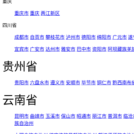
重庆
重庆市
重庆
两江新区
四川省
成都市
自贡市
攀枝花市
泸州市
德阳市
绵阳市
广元市
遂
宜宾市
广安市
达州市
雅安市
巴中市
资阳市
阿坝藏族羌
贵州省
贵阳市
六盘水市
遵义市
安顺市
毕节市
铜仁市
黔西南布
云南省
昆明市
曲靖市
玉溪市
保山市
昭通市
丽江市
普洱市
临沧
族自治州