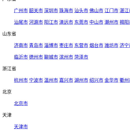
广州市
韶关市
深圳市
珠海市
汕头市
佛山市
江门市
湛江
汕尾市
河源市
阳江市
清远市
东莞市
中山市
潮州市
揭阳
山东省
济南市
青岛市
淄博市
枣庄市
东营市
烟台市
潍坊市
济宁
临沂市
德州市
聊城市
滨州市
菏泽市
浙江省
杭州市
宁波市
温州市
嘉兴市
湖州市
绍兴市
金华市
衢州
北京
北京市
天津
天津市