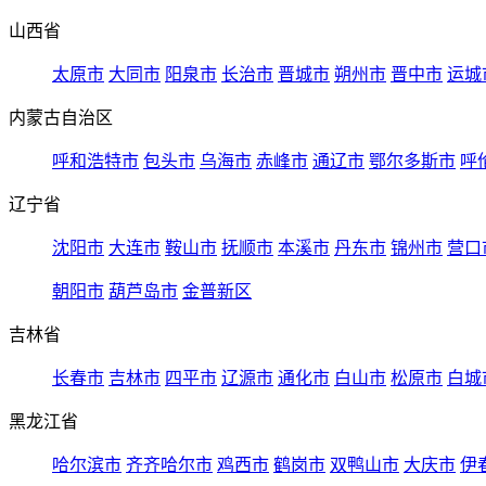
山西省
太原市
大同市
阳泉市
长治市
晋城市
朔州市
晋中市
运城
内蒙古自治区
呼和浩特市
包头市
乌海市
赤峰市
通辽市
鄂尔多斯市
呼
辽宁省
沈阳市
大连市
鞍山市
抚顺市
本溪市
丹东市
锦州市
营口
朝阳市
葫芦岛市
金普新区
吉林省
长春市
吉林市
四平市
辽源市
通化市
白山市
松原市
白城
黑龙江省
哈尔滨市
齐齐哈尔市
鸡西市
鹤岗市
双鸭山市
大庆市
伊