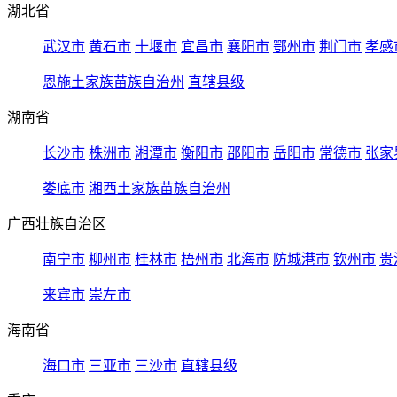
湖北省
武汉市
黄石市
十堰市
宜昌市
襄阳市
鄂州市
荆门市
孝感
恩施土家族苗族自治州
直辖县级
湖南省
长沙市
株洲市
湘潭市
衡阳市
邵阳市
岳阳市
常德市
张家
娄底市
湘西土家族苗族自治州
广西壮族自治区
南宁市
柳州市
桂林市
梧州市
北海市
防城港市
钦州市
贵
来宾市
崇左市
海南省
海口市
三亚市
三沙市
直辖县级