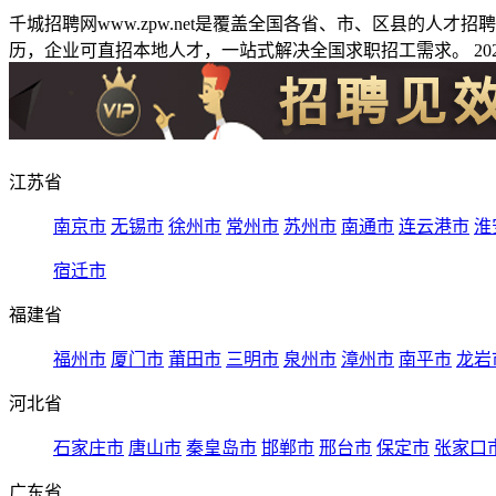
千城招聘网www.zpw.net是覆盖全国各省、市、区县的人
历，企业可直招本地人才，一站式解决全国求职招工需求。 2026
江苏省
南京市
无锡市
徐州市
常州市
苏州市
南通市
连云港市
淮
宿迁市
福建省
福州市
厦门市
莆田市
三明市
泉州市
漳州市
南平市
龙岩
河北省
石家庄市
唐山市
秦皇岛市
邯郸市
邢台市
保定市
张家口
广东省