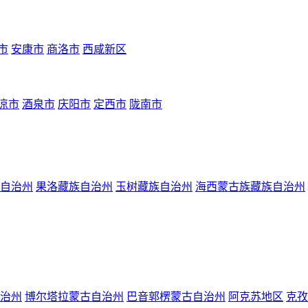
市
安康市
商洛市
西咸新区
凉市
酒泉市
庆阳市
定西市
陇南市
自治州
果洛藏族自治州
玉树藏族自治州
海西蒙古族藏族自治州
治州
博尔塔拉蒙古自治州
巴音郭楞蒙古自治州
阿克苏地区
克孜