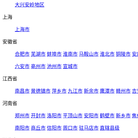
大兴安岭地区
上海
上海市
安徽省
合肥市
芜湖市
蚌埠市
淮南市
马鞍山市
淮北市
铜陵市
安
六安市
亳州市
池州市
宣城市
江西省
南昌市
景德镇市
萍乡市
九江市
新余市
鹰潭市
赣州市
吉
河南省
郑州市
开封市
洛阳市
平顶山市
安阳市
鹤壁市
新乡市
焦
南阳市
商丘市
信阳市
周口市
驻马店市
直辖县级