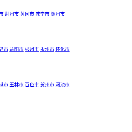
市
荆州市
黄冈市
咸宁市
随州市
界市
益阳市
郴州市
永州市
怀化市
港市
玉林市
百色市
贺州市
河池市