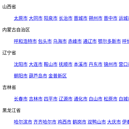
山西省
太原市
大同市
阳泉市
长治市
晋城市
朔州市
晋中市
运城
内蒙古自治区
呼和浩特市
包头市
乌海市
赤峰市
通辽市
鄂尔多斯市
呼
辽宁省
沈阳市
大连市
鞍山市
抚顺市
本溪市
丹东市
锦州市
营口
朝阳市
葫芦岛市
金普新区
吉林省
长春市
吉林市
四平市
辽源市
通化市
白山市
松原市
白城
黑龙江省
哈尔滨市
齐齐哈尔市
鸡西市
鹤岗市
双鸭山市
大庆市
伊