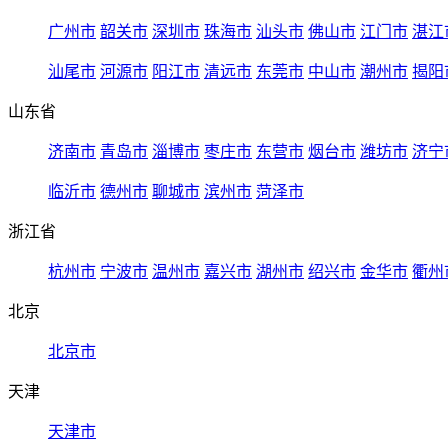
广州市
韶关市
深圳市
珠海市
汕头市
佛山市
江门市
湛江
汕尾市
河源市
阳江市
清远市
东莞市
中山市
潮州市
揭阳
山东省
济南市
青岛市
淄博市
枣庄市
东营市
烟台市
潍坊市
济宁
临沂市
德州市
聊城市
滨州市
菏泽市
浙江省
杭州市
宁波市
温州市
嘉兴市
湖州市
绍兴市
金华市
衢州
北京
北京市
天津
天津市