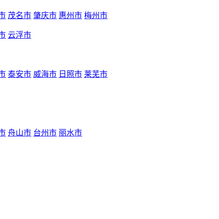
市
茂名市
肇庆市
惠州市
梅州市
市
云浮市
市
泰安市
威海市
日照市
莱芜市
市
舟山市
台州市
丽水市