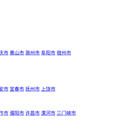
庆市
黄山市
滁州市
阜阳市
宿州市
安市
宜春市
抚州市
上饶市
作市
濮阳市
许昌市
漯河市
三门峡市