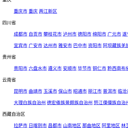
重庆市
重庆
两江新区
四川省
成都市
自贡市
攀枝花市
泸州市
德阳市
绵阳市
广元市
遂
宜宾市
广安市
达州市
雅安市
巴中市
资阳市
阿坝藏族羌
贵州省
贵阳市
六盘水市
遵义市
安顺市
毕节市
铜仁市
黔西南布
云南省
昆明市
曲靖市
玉溪市
保山市
昭通市
丽江市
普洱市
临沧
大理白族自治州
德宏傣族景颇族自治州
怒江傈僳族自治
西藏自治区
拉萨市
日喀则市
昌都市
山南地区
那曲地区
阿里地区
林