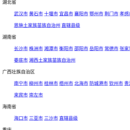
湖北省
武汉市
黄石市
十堰市
宜昌市
襄阳市
鄂州市
荆门市
孝感
恩施土家族苗族自治州
直辖县级
湖南省
长沙市
株洲市
湘潭市
衡阳市
邵阳市
岳阳市
常德市
张家
娄底市
湘西土家族苗族自治州
广西壮族自治区
南宁市
柳州市
桂林市
梧州市
北海市
防城港市
钦州市
贵
来宾市
崇左市
海南省
海口市
三亚市
三沙市
直辖县级
重庆