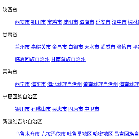
陕西省
西安市
铜川市
宝鸡市
咸阳市
渭南市
延安市
汉中市
榆林
甘肃省
兰州市
嘉峪关市
金昌市
白银市
天水市
武威市
张掖市
平
临夏回族自治州
甘南藏族自治州
青海省
西宁市
海东市
海北藏族自治州
黄南藏族自治州
海南藏族
宁夏回族自治区
银川市
石嘴山市
吴忠市
固原市
中卫市
新疆维吾尔自治区
乌鲁木齐市
克拉玛依市
吐鲁番地区
哈密地区
昌吉回族自