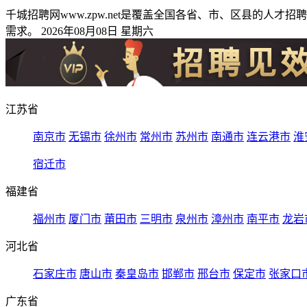
千城招聘网www.zpw.net是覆盖全国各省、市、区县的
需求。 2026年08月08日 星期六
江苏省
南京市
无锡市
徐州市
常州市
苏州市
南通市
连云港市
淮
宿迁市
福建省
福州市
厦门市
莆田市
三明市
泉州市
漳州市
南平市
龙岩
河北省
石家庄市
唐山市
秦皇岛市
邯郸市
邢台市
保定市
张家口
广东省