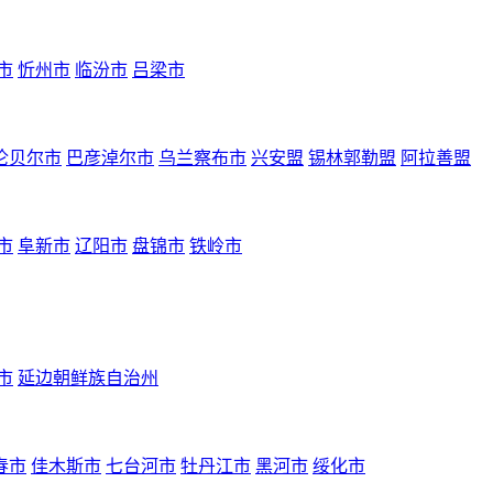
市
忻州市
临汾市
吕梁市
伦贝尔市
巴彦淖尔市
乌兰察布市
兴安盟
锡林郭勒盟
阿拉善盟
市
阜新市
辽阳市
盘锦市
铁岭市
市
延边朝鲜族自治州
春市
佳木斯市
七台河市
牡丹江市
黑河市
绥化市