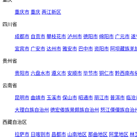
重庆市
重庆
两江新区
四川省
成都市
自贡市
攀枝花市
泸州市
德阳市
绵阳市
广元市
遂
宜宾市
广安市
达州市
雅安市
巴中市
资阳市
阿坝藏族羌
贵州省
贵阳市
六盘水市
遵义市
安顺市
毕节市
铜仁市
黔西南布
云南省
昆明市
曲靖市
玉溪市
保山市
昭通市
丽江市
普洱市
临沧
大理白族自治州
德宏傣族景颇族自治州
怒江傈僳族自治
西藏自治区
拉萨市
日喀则市
昌都市
山南地区
那曲地区
阿里地区
林