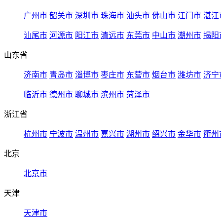
广州市
韶关市
深圳市
珠海市
汕头市
佛山市
江门市
湛江
汕尾市
河源市
阳江市
清远市
东莞市
中山市
潮州市
揭阳
山东省
济南市
青岛市
淄博市
枣庄市
东营市
烟台市
潍坊市
济宁
临沂市
德州市
聊城市
滨州市
菏泽市
浙江省
杭州市
宁波市
温州市
嘉兴市
湖州市
绍兴市
金华市
衢州
北京
北京市
天津
天津市