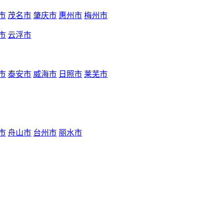
市
茂名市
肇庆市
惠州市
梅州市
市
云浮市
市
泰安市
威海市
日照市
莱芜市
市
舟山市
台州市
丽水市