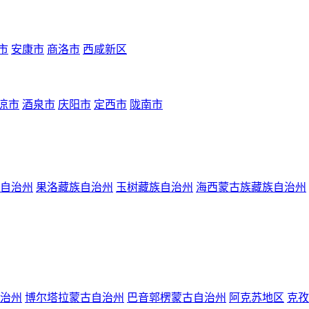
市
安康市
商洛市
西咸新区
凉市
酒泉市
庆阳市
定西市
陇南市
自治州
果洛藏族自治州
玉树藏族自治州
海西蒙古族藏族自治州
治州
博尔塔拉蒙古自治州
巴音郭楞蒙古自治州
阿克苏地区
克孜