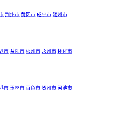
市
荆州市
黄冈市
咸宁市
随州市
界市
益阳市
郴州市
永州市
怀化市
港市
玉林市
百色市
贺州市
河池市