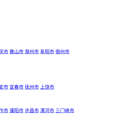
庆市
黄山市
滁州市
阜阳市
宿州市
安市
宜春市
抚州市
上饶市
作市
濮阳市
许昌市
漯河市
三门峡市