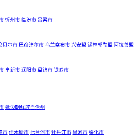
市
忻州市
临汾市
吕梁市
伦贝尔市
巴彦淖尔市
乌兰察布市
兴安盟
锡林郭勒盟
阿拉善盟
市
阜新市
辽阳市
盘锦市
铁岭市
市
延边朝鲜族自治州
春市
佳木斯市
七台河市
牡丹江市
黑河市
绥化市