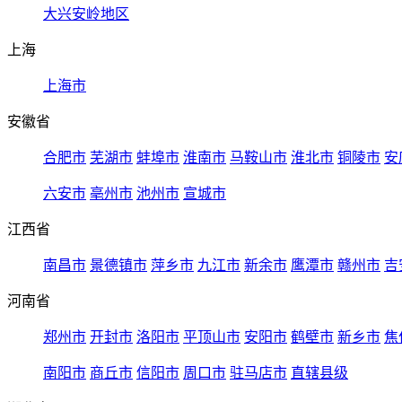
大兴安岭地区
上海
上海市
安徽省
合肥市
芜湖市
蚌埠市
淮南市
马鞍山市
淮北市
铜陵市
安
六安市
亳州市
池州市
宣城市
江西省
南昌市
景德镇市
萍乡市
九江市
新余市
鹰潭市
赣州市
吉
河南省
郑州市
开封市
洛阳市
平顶山市
安阳市
鹤壁市
新乡市
焦
南阳市
商丘市
信阳市
周口市
驻马店市
直辖县级