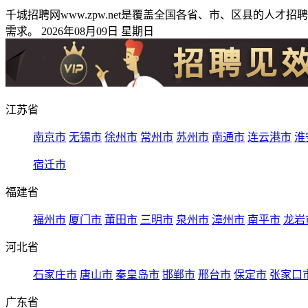
千城招聘网www.zpw.net是覆盖全国各省、市、区县的
需求。 2026年08月09日 星期日
江苏省
南京市
无锡市
徐州市
常州市
苏州市
南通市
连云港市
淮
宿迁市
福建省
福州市
厦门市
莆田市
三明市
泉州市
漳州市
南平市
龙岩
河北省
石家庄市
唐山市
秦皇岛市
邯郸市
邢台市
保定市
张家口
广东省