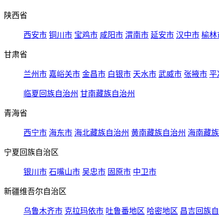
陕西省
西安市
铜川市
宝鸡市
咸阳市
渭南市
延安市
汉中市
榆林
甘肃省
兰州市
嘉峪关市
金昌市
白银市
天水市
武威市
张掖市
平
临夏回族自治州
甘南藏族自治州
青海省
西宁市
海东市
海北藏族自治州
黄南藏族自治州
海南藏族
宁夏回族自治区
银川市
石嘴山市
吴忠市
固原市
中卫市
新疆维吾尔自治区
乌鲁木齐市
克拉玛依市
吐鲁番地区
哈密地区
昌吉回族自