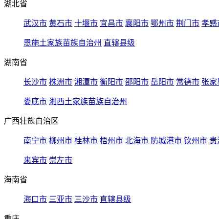
湖北省
武汉市
黄石市
十堰市
宜昌市
襄阳市
鄂州市
荆门市
孝感
恩施土家族苗族自治州
直辖县级
湖南省
长沙市
株洲市
湘潭市
衡阳市
邵阳市
岳阳市
常德市
张家
娄底市
湘西土家族苗族自治州
广西壮族自治区
南宁市
柳州市
桂林市
梧州市
北海市
防城港市
钦州市
贵
来宾市
崇左市
海南省
海口市
三亚市
三沙市
直辖县级
重庆