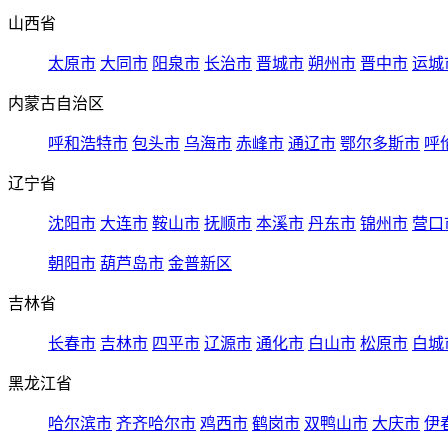
山西省
太原市
大同市
阳泉市
长治市
晋城市
朔州市
晋中市
运城
内蒙古自治区
呼和浩特市
包头市
乌海市
赤峰市
通辽市
鄂尔多斯市
呼
辽宁省
沈阳市
大连市
鞍山市
抚顺市
本溪市
丹东市
锦州市
营口
朝阳市
葫芦岛市
金普新区
吉林省
长春市
吉林市
四平市
辽源市
通化市
白山市
松原市
白城
黑龙江省
哈尔滨市
齐齐哈尔市
鸡西市
鹤岗市
双鸭山市
大庆市
伊