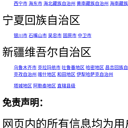
西宁市
海东市
海北藏族自治州
黄南藏族自治州
海南藏族
宁夏回族自治区
银川市
石嘴山市
吴忠市
固原市
中卫市
新疆维吾尔自治区
乌鲁木齐市
克拉玛依市
吐鲁番地区
哈密地区
昌吉回族自
克孜自治州
喀什地区
和田地区
伊犁哈萨克自治州
塔城地区
阿勒泰地区
直辖县级
免责声明：
网页内的所有信息均为用