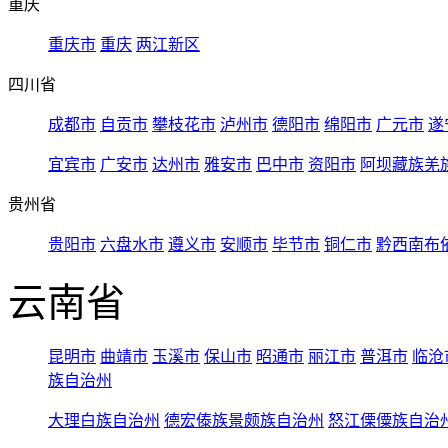
重庆
重庆市
重庆
两江新区
四川省
成都市
自贡市
攀枝花市
泸州市
德阳市
绵阳市
广元市
遂
宜宾市
广安市
达州市
雅安市
巴中市
资阳市
阿坝藏族羌
贵州省
贵阳市
六盘水市
遵义市
安顺市
毕节市
铜仁市
黔西南布
云南省
昆明市
曲靖市
玉溪市
保山市
昭通市
丽江市
普洱市
临沧
族自治州
大理白族自治州
德宏傣族景颇族自治州
怒江傈僳族自治