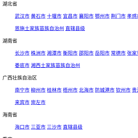
湖北省
武汉市
黄石市
十堰市
宜昌市
襄阳市
鄂州市
荆门市
孝感
恩施土家族苗族自治州
直辖县级
湖南省
长沙市
株洲市
湘潭市
衡阳市
邵阳市
岳阳市
常德市
张家
娄底市
湘西土家族苗族自治州
广西壮族自治区
南宁市
柳州市
桂林市
梧州市
北海市
防城港市
钦州市
贵
来宾市
崇左市
海南省
海口市
三亚市
三沙市
直辖县级