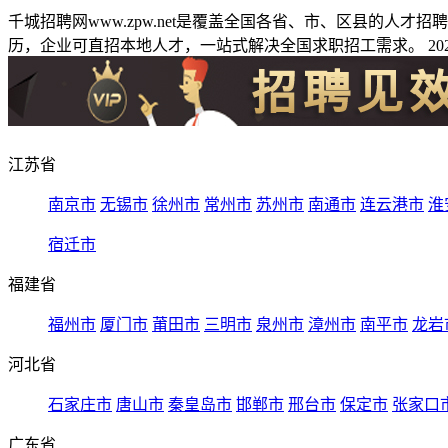
千城招聘网www.zpw.net是覆盖全国各省、市、区县的人
历，企业可直招本地人才，一站式解决全国求职招工需求。 2026
江苏省
南京市
无锡市
徐州市
常州市
苏州市
南通市
连云港市
淮
宿迁市
福建省
福州市
厦门市
莆田市
三明市
泉州市
漳州市
南平市
龙岩
河北省
石家庄市
唐山市
秦皇岛市
邯郸市
邢台市
保定市
张家口
广东省