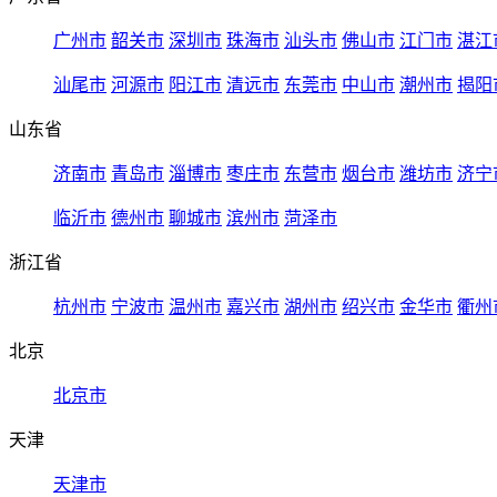
广州市
韶关市
深圳市
珠海市
汕头市
佛山市
江门市
湛江
汕尾市
河源市
阳江市
清远市
东莞市
中山市
潮州市
揭阳
山东省
济南市
青岛市
淄博市
枣庄市
东营市
烟台市
潍坊市
济宁
临沂市
德州市
聊城市
滨州市
菏泽市
浙江省
杭州市
宁波市
温州市
嘉兴市
湖州市
绍兴市
金华市
衢州
北京
北京市
天津
天津市