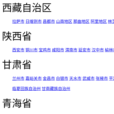
西藏自治区
拉萨市
日喀则市
昌都市
山南地区
那曲地区
阿里地区
林
陕西省
西安市
铜川市
宝鸡市
咸阳市
渭南市
延安市
汉中市
榆林
甘肃省
兰州市
嘉峪关市
金昌市
白银市
天水市
武威市
张掖市
平
临夏回族自治州
甘南藏族自治州
青海省