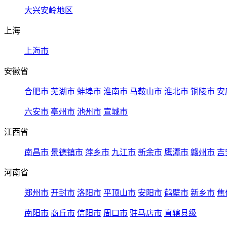
大兴安岭地区
上海
上海市
安徽省
合肥市
芜湖市
蚌埠市
淮南市
马鞍山市
淮北市
铜陵市
安
六安市
亳州市
池州市
宣城市
江西省
南昌市
景德镇市
萍乡市
九江市
新余市
鹰潭市
赣州市
吉
河南省
郑州市
开封市
洛阳市
平顶山市
安阳市
鹤壁市
新乡市
焦
南阳市
商丘市
信阳市
周口市
驻马店市
直辖县级