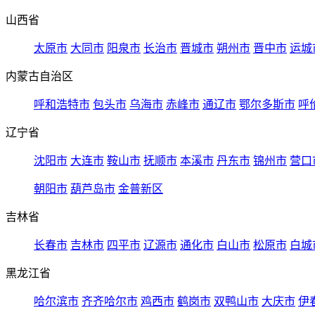
山西省
太原市
大同市
阳泉市
长治市
晋城市
朔州市
晋中市
运城
内蒙古自治区
呼和浩特市
包头市
乌海市
赤峰市
通辽市
鄂尔多斯市
呼
辽宁省
沈阳市
大连市
鞍山市
抚顺市
本溪市
丹东市
锦州市
营口
朝阳市
葫芦岛市
金普新区
吉林省
长春市
吉林市
四平市
辽源市
通化市
白山市
松原市
白城
黑龙江省
哈尔滨市
齐齐哈尔市
鸡西市
鹤岗市
双鸭山市
大庆市
伊