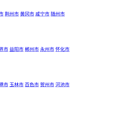
市
荆州市
黄冈市
咸宁市
随州市
界市
益阳市
郴州市
永州市
怀化市
港市
玉林市
百色市
贺州市
河池市