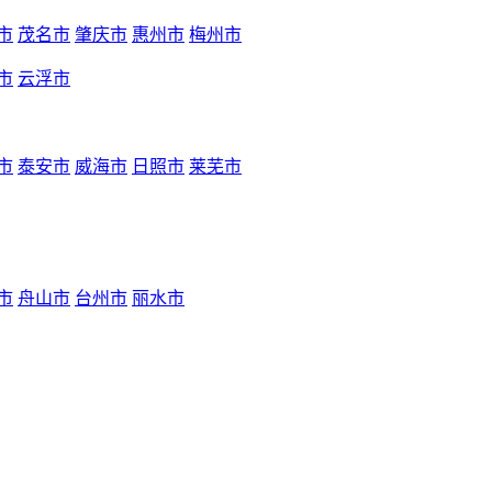
市
茂名市
肇庆市
惠州市
梅州市
市
云浮市
市
泰安市
威海市
日照市
莱芜市
市
舟山市
台州市
丽水市