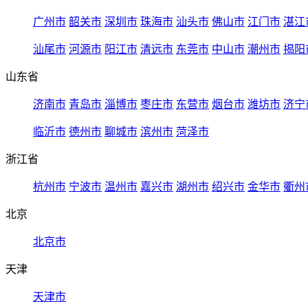
广州市
韶关市
深圳市
珠海市
汕头市
佛山市
江门市
湛江
汕尾市
河源市
阳江市
清远市
东莞市
中山市
潮州市
揭阳
山东省
济南市
青岛市
淄博市
枣庄市
东营市
烟台市
潍坊市
济宁
临沂市
德州市
聊城市
滨州市
菏泽市
浙江省
杭州市
宁波市
温州市
嘉兴市
湖州市
绍兴市
金华市
衢州
北京
北京市
天津
天津市