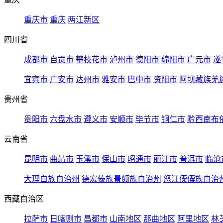
重庆市
重庆
两江新区
四川省
成都市
自贡市
攀枝花市
泸州市
德阳市
绵阳市
广元市
遂
宜宾市
广安市
达州市
雅安市
巴中市
资阳市
阿坝藏族羌
贵州省
贵阳市
六盘水市
遵义市
安顺市
毕节市
铜仁市
黔西南布
云南省
昆明市
曲靖市
玉溪市
保山市
昭通市
丽江市
普洱市
临沧
大理白族自治州
德宏傣族景颇族自治州
怒江傈僳族自治
西藏自治区
拉萨市
日喀则市
昌都市
山南地区
那曲地区
阿里地区
林