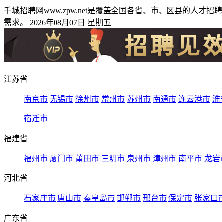
千城招聘网www.zpw.net是覆盖全国各省、市、区县的
需求。 2026年08月07日 星期五
江苏省
南京市
无锡市
徐州市
常州市
苏州市
南通市
连云港市
淮
宿迁市
福建省
福州市
厦门市
莆田市
三明市
泉州市
漳州市
南平市
龙岩
河北省
石家庄市
唐山市
秦皇岛市
邯郸市
邢台市
保定市
张家口
广东省