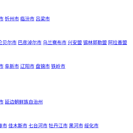
市
忻州市
临汾市
吕梁市
伦贝尔市
巴彦淖尔市
乌兰察布市
兴安盟
锡林郭勒盟
阿拉善盟
市
阜新市
辽阳市
盘锦市
铁岭市
市
延边朝鲜族自治州
春市
佳木斯市
七台河市
牡丹江市
黑河市
绥化市