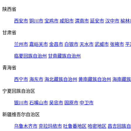
陕西省
西安市
铜川市
宝鸡市
咸阳市
渭南市
延安市
汉中市
榆林
甘肃省
兰州市
嘉峪关市
金昌市
白银市
天水市
武威市
张掖市
平
临夏回族自治州
甘南藏族自治州
青海省
西宁市
海东市
海北藏族自治州
黄南藏族自治州
海南藏族
宁夏回族自治区
银川市
石嘴山市
吴忠市
固原市
中卫市
新疆维吾尔自治区
乌鲁木齐市
克拉玛依市
吐鲁番地区
哈密地区
昌吉回族自