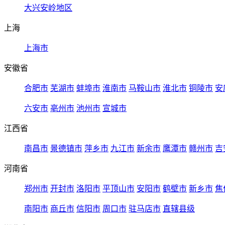
大兴安岭地区
上海
上海市
安徽省
合肥市
芜湖市
蚌埠市
淮南市
马鞍山市
淮北市
铜陵市
安
六安市
亳州市
池州市
宣城市
江西省
南昌市
景德镇市
萍乡市
九江市
新余市
鹰潭市
赣州市
吉
河南省
郑州市
开封市
洛阳市
平顶山市
安阳市
鹤壁市
新乡市
焦
南阳市
商丘市
信阳市
周口市
驻马店市
直辖县级