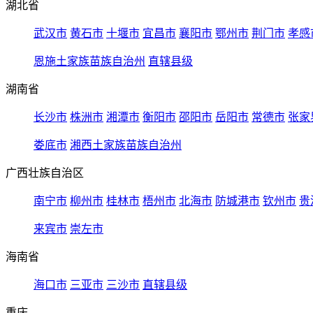
湖北省
武汉市
黄石市
十堰市
宜昌市
襄阳市
鄂州市
荆门市
孝感
恩施土家族苗族自治州
直辖县级
湖南省
长沙市
株洲市
湘潭市
衡阳市
邵阳市
岳阳市
常德市
张家
娄底市
湘西土家族苗族自治州
广西壮族自治区
南宁市
柳州市
桂林市
梧州市
北海市
防城港市
钦州市
贵
来宾市
崇左市
海南省
海口市
三亚市
三沙市
直辖县级
重庆