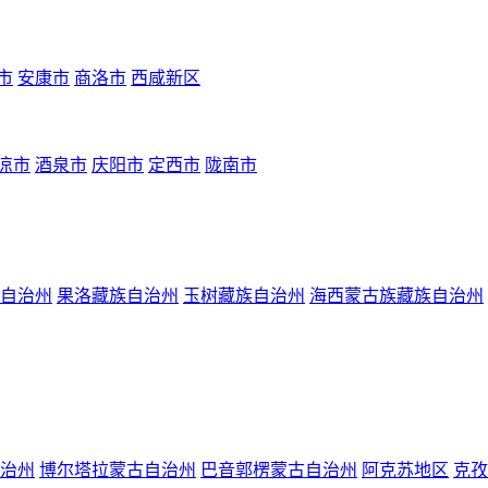
市
安康市
商洛市
西咸新区
凉市
酒泉市
庆阳市
定西市
陇南市
自治州
果洛藏族自治州
玉树藏族自治州
海西蒙古族藏族自治州
治州
博尔塔拉蒙古自治州
巴音郭楞蒙古自治州
阿克苏地区
克孜