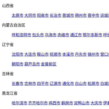
山西省
太原市
大同市
阳泉市
长治市
晋城市
朔州市
晋中市
运城
内蒙古自治区
呼和浩特市
包头市
乌海市
赤峰市
通辽市
鄂尔多斯市
呼
辽宁省
沈阳市
大连市
鞍山市
抚顺市
本溪市
丹东市
锦州市
营口
朝阳市
葫芦岛市
金普新区
吉林省
长春市
吉林市
四平市
辽源市
通化市
白山市
松原市
白城
黑龙江省
哈尔滨市
齐齐哈尔市
鸡西市
鹤岗市
双鸭山市
大庆市
伊