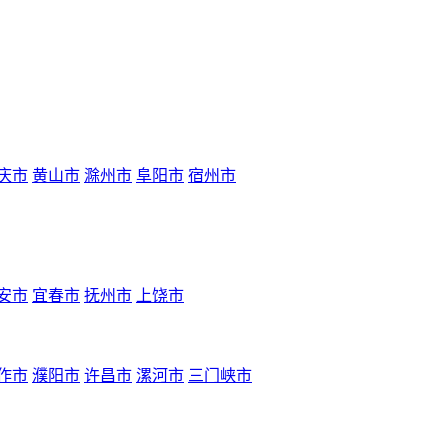
庆市
黄山市
滁州市
阜阳市
宿州市
安市
宜春市
抚州市
上饶市
作市
濮阳市
许昌市
漯河市
三门峡市