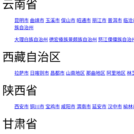
云南省
昆明市
曲靖市
玉溪市
保山市
昭通市
丽江市
普洱市
临沧
族自治州
大理白族自治州
德宏傣族景颇族自治州
怒江傈僳族自治
西藏自治区
拉萨市
日喀则市
昌都市
山南地区
那曲地区
阿里地区
林
陕西省
西安市
铜川市
宝鸡市
咸阳市
渭南市
延安市
汉中市
榆林
甘肃省