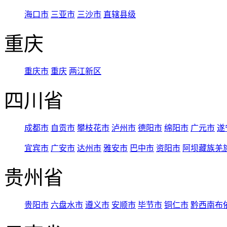
海口市
三亚市
三沙市
直辖县级
重庆
重庆市
重庆
两江新区
四川省
成都市
自贡市
攀枝花市
泸州市
德阳市
绵阳市
广元市
遂
宜宾市
广安市
达州市
雅安市
巴中市
资阳市
阿坝藏族羌
贵州省
贵阳市
六盘水市
遵义市
安顺市
毕节市
铜仁市
黔西南布