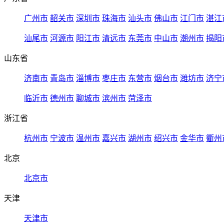
广州市
韶关市
深圳市
珠海市
汕头市
佛山市
江门市
湛江
汕尾市
河源市
阳江市
清远市
东莞市
中山市
潮州市
揭阳
山东省
济南市
青岛市
淄博市
枣庄市
东营市
烟台市
潍坊市
济宁
临沂市
德州市
聊城市
滨州市
菏泽市
浙江省
杭州市
宁波市
温州市
嘉兴市
湖州市
绍兴市
金华市
衢州
北京
北京市
天津
天津市