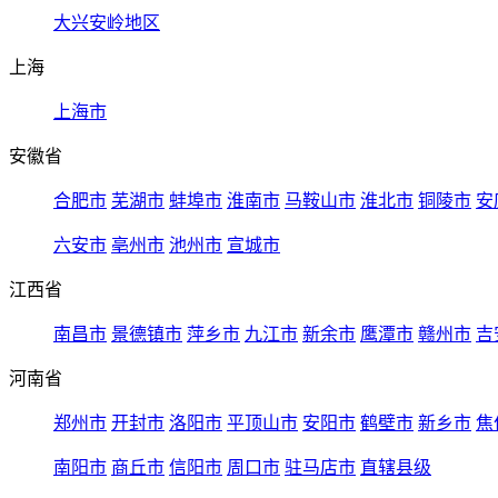
大兴安岭地区
上海
上海市
安徽省
合肥市
芜湖市
蚌埠市
淮南市
马鞍山市
淮北市
铜陵市
安
六安市
亳州市
池州市
宣城市
江西省
南昌市
景德镇市
萍乡市
九江市
新余市
鹰潭市
赣州市
吉
河南省
郑州市
开封市
洛阳市
平顶山市
安阳市
鹤壁市
新乡市
焦
南阳市
商丘市
信阳市
周口市
驻马店市
直辖县级