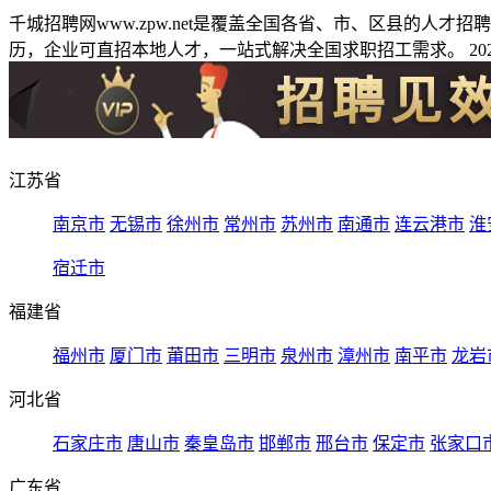
千城招聘网www.zpw.net是覆盖全国各省、市、区县的人
历，企业可直招本地人才，一站式解决全国求职招工需求。 2026
江苏省
南京市
无锡市
徐州市
常州市
苏州市
南通市
连云港市
淮
宿迁市
福建省
福州市
厦门市
莆田市
三明市
泉州市
漳州市
南平市
龙岩
河北省
石家庄市
唐山市
秦皇岛市
邯郸市
邢台市
保定市
张家口
广东省