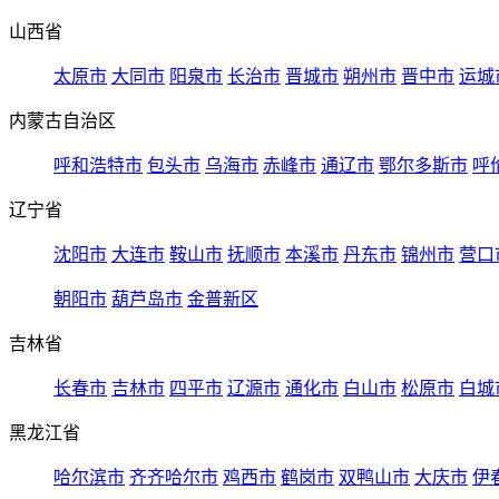
山西省
太原市
大同市
阳泉市
长治市
晋城市
朔州市
晋中市
运城
内蒙古自治区
呼和浩特市
包头市
乌海市
赤峰市
通辽市
鄂尔多斯市
呼
辽宁省
沈阳市
大连市
鞍山市
抚顺市
本溪市
丹东市
锦州市
营口
朝阳市
葫芦岛市
金普新区
吉林省
长春市
吉林市
四平市
辽源市
通化市
白山市
松原市
白城
黑龙江省
哈尔滨市
齐齐哈尔市
鸡西市
鹤岗市
双鸭山市
大庆市
伊