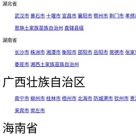
湖北省
武汉市
黄石市
十堰市
宜昌市
襄阳市
鄂州市
荆门市
孝感
恩施土家族苗族自治州
直辖县级
湖南省
长沙市
株洲市
湘潭市
衡阳市
邵阳市
岳阳市
常德市
张家
娄底市
湘西土家族苗族自治州
广西壮族自治区
南宁市
柳州市
桂林市
梧州市
北海市
防城港市
钦州市
贵
来宾市
崇左市
海南省