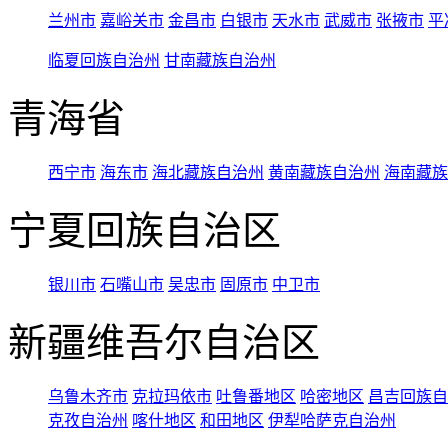
兰州市
嘉峪关市
金昌市
白银市
天水市
武威市
张掖市
平
临夏回族自治州
甘南藏族自治州
青海省
西宁市
海东市
海北藏族自治州
黄南藏族自治州
海南藏族
宁夏回族自治区
银川市
石嘴山市
吴忠市
固原市
中卫市
新疆维吾尔自治区
乌鲁木齐市
克拉玛依市
吐鲁番地区
哈密地区
昌吉回族自
克孜自治州
喀什地区
和田地区
伊犁哈萨克自治州