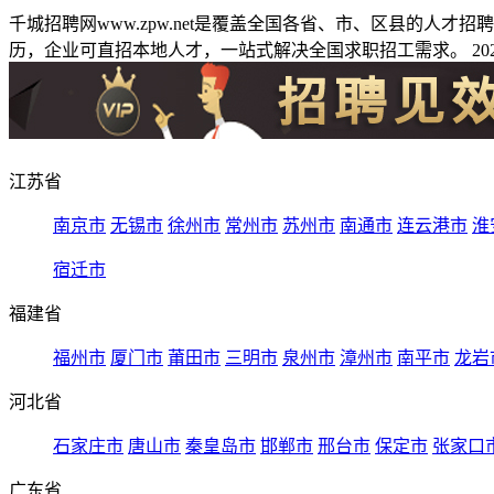
千城招聘网www.zpw.net是覆盖全国各省、市、区县的人
历，企业可直招本地人才，一站式解决全国求职招工需求。 2026
江苏省
南京市
无锡市
徐州市
常州市
苏州市
南通市
连云港市
淮
宿迁市
福建省
福州市
厦门市
莆田市
三明市
泉州市
漳州市
南平市
龙岩
河北省
石家庄市
唐山市
秦皇岛市
邯郸市
邢台市
保定市
张家口
广东省