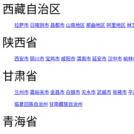
西藏自治区
拉萨市
日喀则市
昌都市
山南地区
那曲地区
阿里地区
林
陕西省
西安市
铜川市
宝鸡市
咸阳市
渭南市
延安市
汉中市
榆林
甘肃省
兰州市
嘉峪关市
金昌市
白银市
天水市
武威市
张掖市
平
临夏回族自治州
甘南藏族自治州
青海省