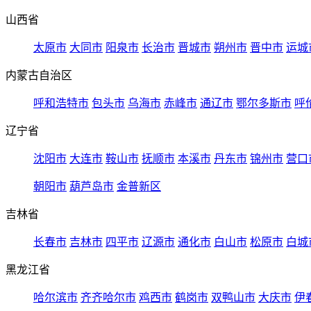
山西省
太原市
大同市
阳泉市
长治市
晋城市
朔州市
晋中市
运城
内蒙古自治区
呼和浩特市
包头市
乌海市
赤峰市
通辽市
鄂尔多斯市
呼
辽宁省
沈阳市
大连市
鞍山市
抚顺市
本溪市
丹东市
锦州市
营口
朝阳市
葫芦岛市
金普新区
吉林省
长春市
吉林市
四平市
辽源市
通化市
白山市
松原市
白城
黑龙江省
哈尔滨市
齐齐哈尔市
鸡西市
鹤岗市
双鸭山市
大庆市
伊