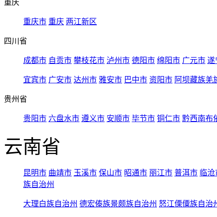
重庆
重庆市
重庆
两江新区
四川省
成都市
自贡市
攀枝花市
泸州市
德阳市
绵阳市
广元市
遂
宜宾市
广安市
达州市
雅安市
巴中市
资阳市
阿坝藏族羌
贵州省
贵阳市
六盘水市
遵义市
安顺市
毕节市
铜仁市
黔西南布
云南省
昆明市
曲靖市
玉溪市
保山市
昭通市
丽江市
普洱市
临沧
族自治州
大理白族自治州
德宏傣族景颇族自治州
怒江傈僳族自治