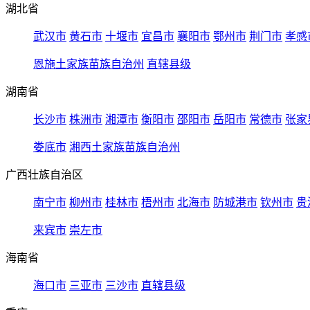
湖北省
武汉市
黄石市
十堰市
宜昌市
襄阳市
鄂州市
荆门市
孝感
恩施土家族苗族自治州
直辖县级
湖南省
长沙市
株洲市
湘潭市
衡阳市
邵阳市
岳阳市
常德市
张家
娄底市
湘西土家族苗族自治州
广西壮族自治区
南宁市
柳州市
桂林市
梧州市
北海市
防城港市
钦州市
贵
来宾市
崇左市
海南省
海口市
三亚市
三沙市
直辖县级