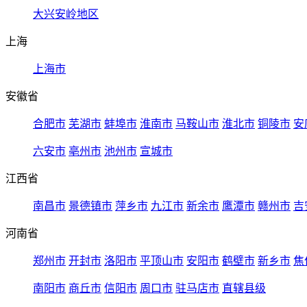
大兴安岭地区
上海
上海市
安徽省
合肥市
芜湖市
蚌埠市
淮南市
马鞍山市
淮北市
铜陵市
安
六安市
亳州市
池州市
宣城市
江西省
南昌市
景德镇市
萍乡市
九江市
新余市
鹰潭市
赣州市
吉
河南省
郑州市
开封市
洛阳市
平顶山市
安阳市
鹤壁市
新乡市
焦
南阳市
商丘市
信阳市
周口市
驻马店市
直辖县级