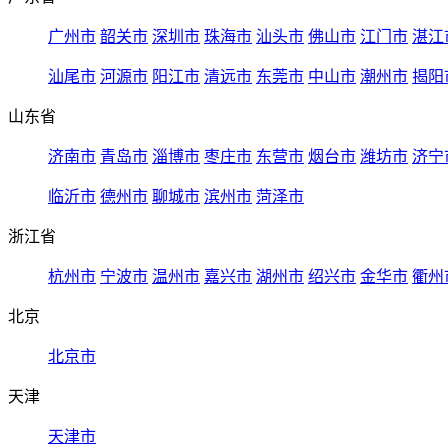
广州市
韶关市
深圳市
珠海市
汕头市
佛山市
江门市
湛江
汕尾市
河源市
阳江市
清远市
东莞市
中山市
潮州市
揭阳
山东省
济南市
青岛市
淄博市
枣庄市
东营市
烟台市
潍坊市
济宁
临沂市
德州市
聊城市
滨州市
菏泽市
浙江省
杭州市
宁波市
温州市
嘉兴市
湖州市
绍兴市
金华市
衢州
北京
北京市
天津
天津市