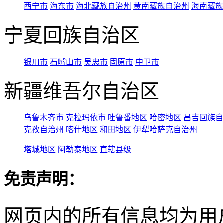
西宁市
海东市
海北藏族自治州
黄南藏族自治州
海南藏族
宁夏回族自治区
银川市
石嘴山市
吴忠市
固原市
中卫市
新疆维吾尔自治区
乌鲁木齐市
克拉玛依市
吐鲁番地区
哈密地区
昌吉回族自
克孜自治州
喀什地区
和田地区
伊犁哈萨克自治州
塔城地区
阿勒泰地区
直辖县级
免责声明：
网页内的所有信息均为用