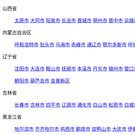
山西省
太原市
大同市
阳泉市
长治市
晋城市
朔州市
晋中市
运城
内蒙古自治区
呼和浩特市
包头市
乌海市
赤峰市
通辽市
鄂尔多斯市
呼
辽宁省
沈阳市
大连市
鞍山市
抚顺市
本溪市
丹东市
锦州市
营口
朝阳市
葫芦岛市
金普新区
吉林省
长春市
吉林市
四平市
辽源市
通化市
白山市
松原市
白城
黑龙江省
哈尔滨市
齐齐哈尔市
鸡西市
鹤岗市
双鸭山市
大庆市
伊