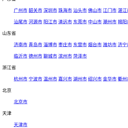
广州市
韶关市
深圳市
珠海市
汕头市
佛山市
江门市
湛江
汕尾市
河源市
阳江市
清远市
东莞市
中山市
潮州市
揭阳
山东省
济南市
青岛市
淄博市
枣庄市
东营市
烟台市
潍坊市
济宁
临沂市
德州市
聊城市
滨州市
菏泽市
浙江省
杭州市
宁波市
温州市
嘉兴市
湖州市
绍兴市
金华市
衢州
北京
北京市
天津
天津市