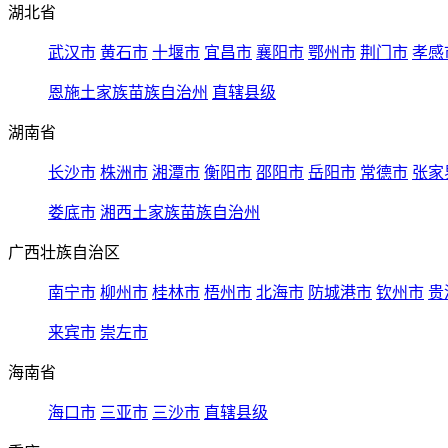
湖北省
武汉市
黄石市
十堰市
宜昌市
襄阳市
鄂州市
荆门市
孝感
恩施土家族苗族自治州
直辖县级
湖南省
长沙市
株洲市
湘潭市
衡阳市
邵阳市
岳阳市
常德市
张家
娄底市
湘西土家族苗族自治州
广西壮族自治区
南宁市
柳州市
桂林市
梧州市
北海市
防城港市
钦州市
贵
来宾市
崇左市
海南省
海口市
三亚市
三沙市
直辖县级