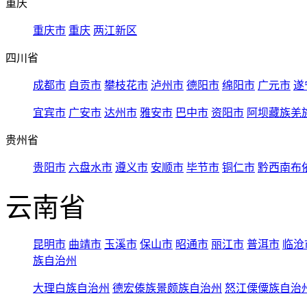
重庆
重庆市
重庆
两江新区
四川省
成都市
自贡市
攀枝花市
泸州市
德阳市
绵阳市
广元市
遂
宜宾市
广安市
达州市
雅安市
巴中市
资阳市
阿坝藏族羌
贵州省
贵阳市
六盘水市
遵义市
安顺市
毕节市
铜仁市
黔西南布
云南省
昆明市
曲靖市
玉溪市
保山市
昭通市
丽江市
普洱市
临沧
族自治州
大理白族自治州
德宏傣族景颇族自治州
怒江傈僳族自治