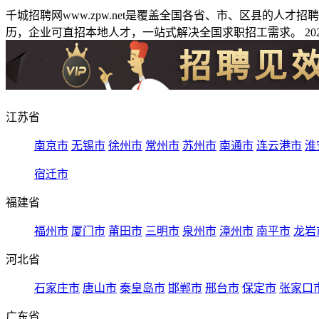
千城招聘网www.zpw.net是覆盖全国各省、市、区县的人
历，企业可直招本地人才，一站式解决全国求职招工需求。 2026
江苏省
南京市
无锡市
徐州市
常州市
苏州市
南通市
连云港市
淮
宿迁市
福建省
福州市
厦门市
莆田市
三明市
泉州市
漳州市
南平市
龙岩
河北省
石家庄市
唐山市
秦皇岛市
邯郸市
邢台市
保定市
张家口
广东省