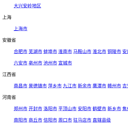
大兴安岭地区
上海
上海市
安徽省
合肥市
芜湖市
蚌埠市
淮南市
马鞍山市
淮北市
铜陵市
安
六安市
亳州市
池州市
宣城市
江西省
南昌市
景德镇市
萍乡市
九江市
新余市
鹰潭市
赣州市
吉
河南省
郑州市
开封市
洛阳市
平顶山市
安阳市
鹤壁市
新乡市
焦
南阳市
商丘市
信阳市
周口市
驻马店市
直辖县级