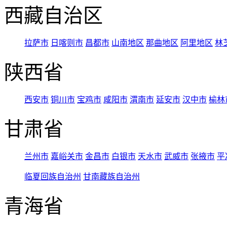
西藏自治区
拉萨市
日喀则市
昌都市
山南地区
那曲地区
阿里地区
林
陕西省
西安市
铜川市
宝鸡市
咸阳市
渭南市
延安市
汉中市
榆林
甘肃省
兰州市
嘉峪关市
金昌市
白银市
天水市
武威市
张掖市
平
临夏回族自治州
甘南藏族自治州
青海省