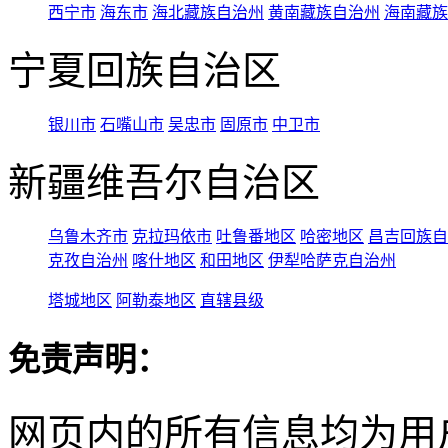
西宁市
海东市
海北藏族自治州
黄南藏族自治州
海南藏族
宁夏回族自治区
银川市
石嘴山市
吴忠市
固原市
中卫市
新疆维吾尔自治区
乌鲁木齐市
克拉玛依市
吐鲁番地区
哈密地区
昌吉回族自
克孜自治州
喀什地区
和田地区
伊犁哈萨克自治州
塔城地区
阿勒泰地区
直辖县级
免责声明：
网页内的所有信息均为用