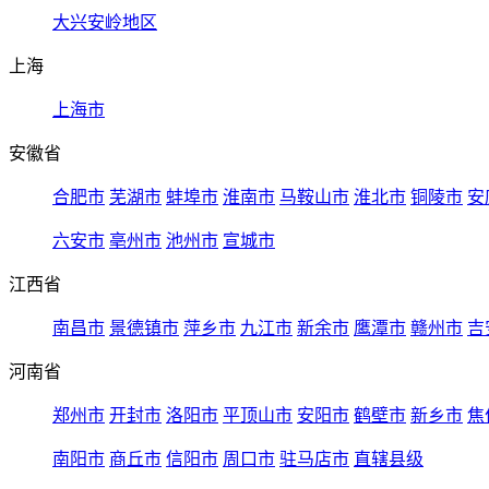
大兴安岭地区
上海
上海市
安徽省
合肥市
芜湖市
蚌埠市
淮南市
马鞍山市
淮北市
铜陵市
安
六安市
亳州市
池州市
宣城市
江西省
南昌市
景德镇市
萍乡市
九江市
新余市
鹰潭市
赣州市
吉
河南省
郑州市
开封市
洛阳市
平顶山市
安阳市
鹤壁市
新乡市
焦
南阳市
商丘市
信阳市
周口市
驻马店市
直辖县级