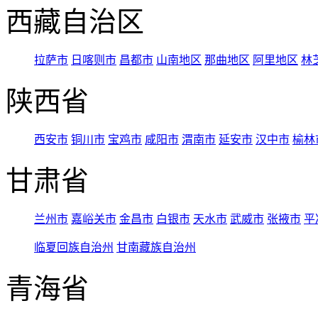
西藏自治区
拉萨市
日喀则市
昌都市
山南地区
那曲地区
阿里地区
林
陕西省
西安市
铜川市
宝鸡市
咸阳市
渭南市
延安市
汉中市
榆林
甘肃省
兰州市
嘉峪关市
金昌市
白银市
天水市
武威市
张掖市
平
临夏回族自治州
甘南藏族自治州
青海省