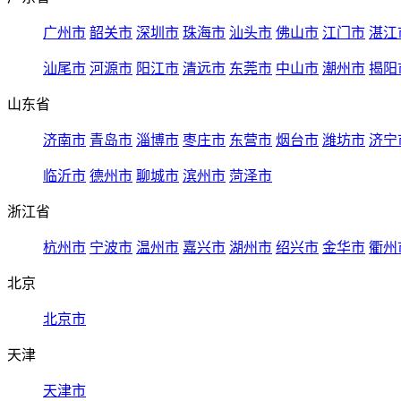
广州市
韶关市
深圳市
珠海市
汕头市
佛山市
江门市
湛江
汕尾市
河源市
阳江市
清远市
东莞市
中山市
潮州市
揭阳
山东省
济南市
青岛市
淄博市
枣庄市
东营市
烟台市
潍坊市
济宁
临沂市
德州市
聊城市
滨州市
菏泽市
浙江省
杭州市
宁波市
温州市
嘉兴市
湖州市
绍兴市
金华市
衢州
北京
北京市
天津
天津市