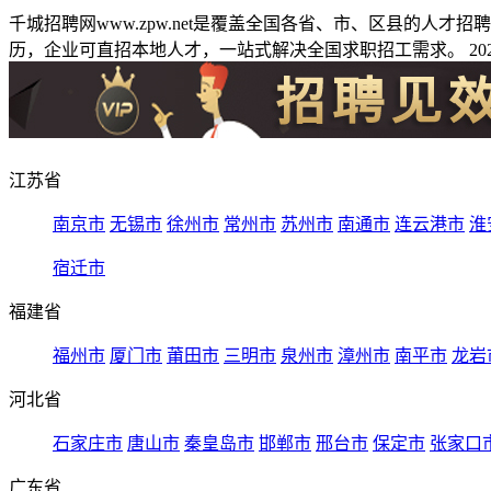
千城招聘网www.zpw.net是覆盖全国各省、市、区县的人
历，企业可直招本地人才，一站式解决全国求职招工需求。 2026
江苏省
南京市
无锡市
徐州市
常州市
苏州市
南通市
连云港市
淮
宿迁市
福建省
福州市
厦门市
莆田市
三明市
泉州市
漳州市
南平市
龙岩
河北省
石家庄市
唐山市
秦皇岛市
邯郸市
邢台市
保定市
张家口
广东省