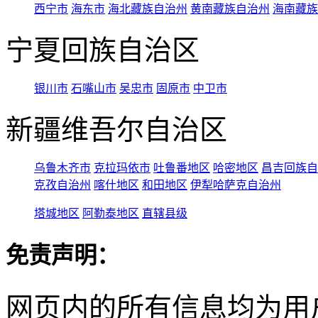
西宁市
海东市
海北藏族自治州
黄南藏族自治州
海南藏族
宁夏回族自治区
银川市
石嘴山市
吴忠市
固原市
中卫市
新疆维吾尔自治区
乌鲁木齐市
克拉玛依市
吐鲁番地区
哈密地区
昌吉回族自
克孜自治州
喀什地区
和田地区
伊犁哈萨克自治州
塔城地区
阿勒泰地区
直辖县级
免责声明：
网页内的所有信息均为用