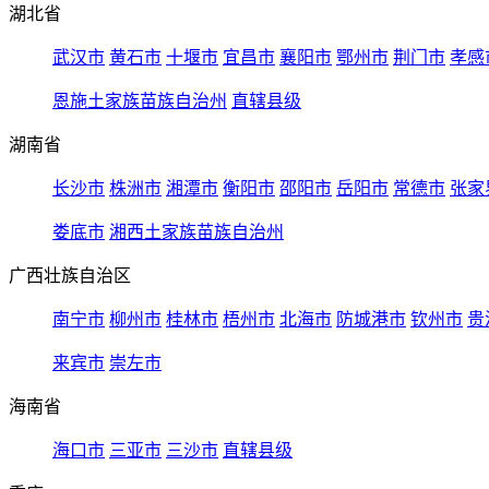
湖北省
武汉市
黄石市
十堰市
宜昌市
襄阳市
鄂州市
荆门市
孝感
恩施土家族苗族自治州
直辖县级
湖南省
长沙市
株洲市
湘潭市
衡阳市
邵阳市
岳阳市
常德市
张家
娄底市
湘西土家族苗族自治州
广西壮族自治区
南宁市
柳州市
桂林市
梧州市
北海市
防城港市
钦州市
贵
来宾市
崇左市
海南省
海口市
三亚市
三沙市
直辖县级