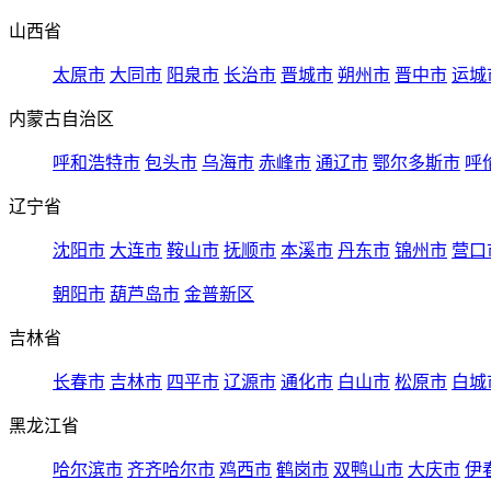
山西省
太原市
大同市
阳泉市
长治市
晋城市
朔州市
晋中市
运城
内蒙古自治区
呼和浩特市
包头市
乌海市
赤峰市
通辽市
鄂尔多斯市
呼
辽宁省
沈阳市
大连市
鞍山市
抚顺市
本溪市
丹东市
锦州市
营口
朝阳市
葫芦岛市
金普新区
吉林省
长春市
吉林市
四平市
辽源市
通化市
白山市
松原市
白城
黑龙江省
哈尔滨市
齐齐哈尔市
鸡西市
鹤岗市
双鸭山市
大庆市
伊