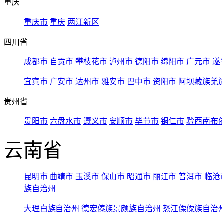
重庆
重庆市
重庆
两江新区
四川省
成都市
自贡市
攀枝花市
泸州市
德阳市
绵阳市
广元市
遂
宜宾市
广安市
达州市
雅安市
巴中市
资阳市
阿坝藏族羌
贵州省
贵阳市
六盘水市
遵义市
安顺市
毕节市
铜仁市
黔西南布
云南省
昆明市
曲靖市
玉溪市
保山市
昭通市
丽江市
普洱市
临沧
族自治州
大理白族自治州
德宏傣族景颇族自治州
怒江傈僳族自治