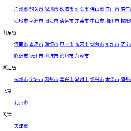
广州市
韶关市
深圳市
珠海市
汕头市
佛山市
江门市
湛江
汕尾市
河源市
阳江市
清远市
东莞市
中山市
潮州市
揭阳
山东省
济南市
青岛市
淄博市
枣庄市
东营市
烟台市
潍坊市
济宁
临沂市
德州市
聊城市
滨州市
菏泽市
浙江省
杭州市
宁波市
温州市
嘉兴市
湖州市
绍兴市
金华市
衢州
北京
北京市
天津
天津市