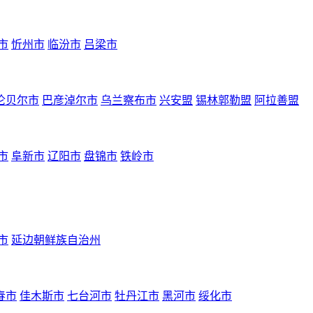
市
忻州市
临汾市
吕梁市
伦贝尔市
巴彦淖尔市
乌兰察布市
兴安盟
锡林郭勒盟
阿拉善盟
市
阜新市
辽阳市
盘锦市
铁岭市
市
延边朝鲜族自治州
春市
佳木斯市
七台河市
牡丹江市
黑河市
绥化市