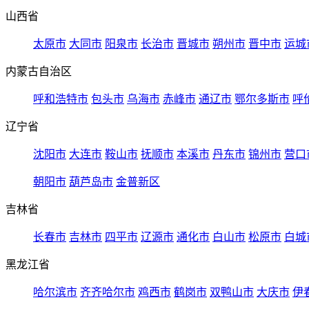
山西省
太原市
大同市
阳泉市
长治市
晋城市
朔州市
晋中市
运城
内蒙古自治区
呼和浩特市
包头市
乌海市
赤峰市
通辽市
鄂尔多斯市
呼
辽宁省
沈阳市
大连市
鞍山市
抚顺市
本溪市
丹东市
锦州市
营口
朝阳市
葫芦岛市
金普新区
吉林省
长春市
吉林市
四平市
辽源市
通化市
白山市
松原市
白城
黑龙江省
哈尔滨市
齐齐哈尔市
鸡西市
鹤岗市
双鸭山市
大庆市
伊