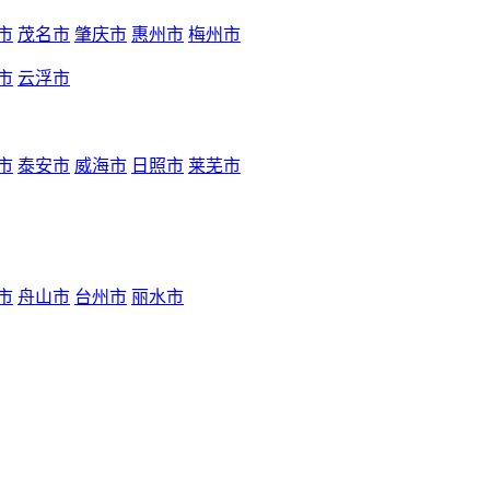
市
茂名市
肇庆市
惠州市
梅州市
市
云浮市
市
泰安市
威海市
日照市
莱芜市
市
舟山市
台州市
丽水市