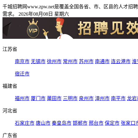
千城招聘网www.zpw.net是覆盖全国各省、市、区县的
需求。 2026年08月08日 星期六
江苏省
南京市
无锡市
徐州市
常州市
苏州市
南通市
连云港市
淮
宿迁市
福建省
福州市
厦门市
莆田市
三明市
泉州市
漳州市
南平市
龙岩
河北省
石家庄市
唐山市
秦皇岛市
邯郸市
邢台市
保定市
张家口
广东省