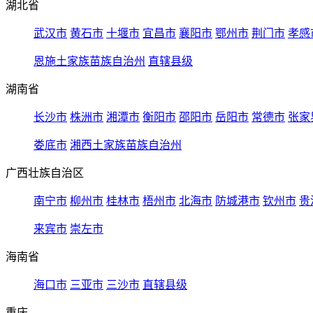
湖北省
武汉市
黄石市
十堰市
宜昌市
襄阳市
鄂州市
荆门市
孝感
恩施土家族苗族自治州
直辖县级
湖南省
长沙市
株洲市
湘潭市
衡阳市
邵阳市
岳阳市
常德市
张家
娄底市
湘西土家族苗族自治州
广西壮族自治区
南宁市
柳州市
桂林市
梧州市
北海市
防城港市
钦州市
贵
来宾市
崇左市
海南省
海口市
三亚市
三沙市
直辖县级
重庆