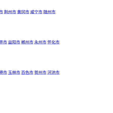
市
荆州市
黄冈市
咸宁市
随州市
界市
益阳市
郴州市
永州市
怀化市
港市
玉林市
百色市
贺州市
河池市