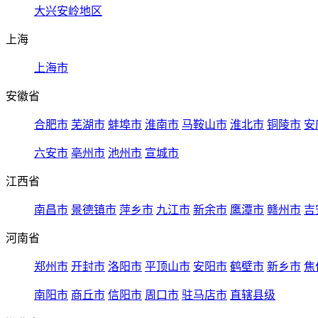
大兴安岭地区
上海
上海市
安徽省
合肥市
芜湖市
蚌埠市
淮南市
马鞍山市
淮北市
铜陵市
安
六安市
亳州市
池州市
宣城市
江西省
南昌市
景德镇市
萍乡市
九江市
新余市
鹰潭市
赣州市
吉
河南省
郑州市
开封市
洛阳市
平顶山市
安阳市
鹤壁市
新乡市
焦
南阳市
商丘市
信阳市
周口市
驻马店市
直辖县级