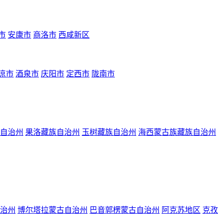
市
安康市
商洛市
西咸新区
凉市
酒泉市
庆阳市
定西市
陇南市
自治州
果洛藏族自治州
玉树藏族自治州
海西蒙古族藏族自治州
治州
博尔塔拉蒙古自治州
巴音郭楞蒙古自治州
阿克苏地区
克孜