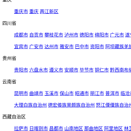
重庆市
重庆
两江新区
四川省
成都市
自贡市
攀枝花市
泸州市
德阳市
绵阳市
广元市
遂
宜宾市
广安市
达州市
雅安市
巴中市
资阳市
阿坝藏族羌
贵州省
贵阳市
六盘水市
遵义市
安顺市
毕节市
铜仁市
黔西南布
云南省
昆明市
曲靖市
玉溪市
保山市
昭通市
丽江市
普洱市
临沧
大理白族自治州
德宏傣族景颇族自治州
怒江傈僳族自治
西藏自治区
拉萨市
日喀则市
昌都市
山南地区
那曲地区
阿里地区
林