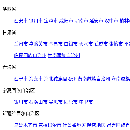
陕西省
西安市
铜川市
宝鸡市
咸阳市
渭南市
延安市
汉中市
榆林
甘肃省
兰州市
嘉峪关市
金昌市
白银市
天水市
武威市
张掖市
平
临夏回族自治州
甘南藏族自治州
青海省
西宁市
海东市
海北藏族自治州
黄南藏族自治州
海南藏族
宁夏回族自治区
银川市
石嘴山市
吴忠市
固原市
中卫市
新疆维吾尔自治区
乌鲁木齐市
克拉玛依市
吐鲁番地区
哈密地区
昌吉回族自