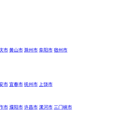
庆市
黄山市
滁州市
阜阳市
宿州市
安市
宜春市
抚州市
上饶市
作市
濮阳市
许昌市
漯河市
三门峡市