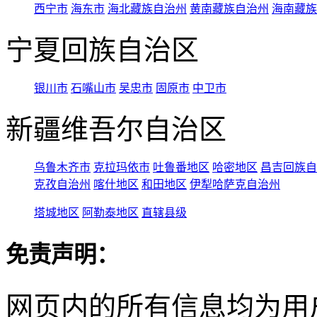
西宁市
海东市
海北藏族自治州
黄南藏族自治州
海南藏族
宁夏回族自治区
银川市
石嘴山市
吴忠市
固原市
中卫市
新疆维吾尔自治区
乌鲁木齐市
克拉玛依市
吐鲁番地区
哈密地区
昌吉回族自
克孜自治州
喀什地区
和田地区
伊犁哈萨克自治州
塔城地区
阿勒泰地区
直辖县级
免责声明：
网页内的所有信息均为用