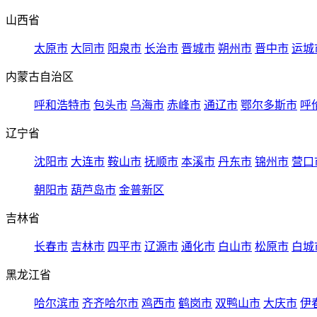
山西省
太原市
大同市
阳泉市
长治市
晋城市
朔州市
晋中市
运城
内蒙古自治区
呼和浩特市
包头市
乌海市
赤峰市
通辽市
鄂尔多斯市
呼
辽宁省
沈阳市
大连市
鞍山市
抚顺市
本溪市
丹东市
锦州市
营口
朝阳市
葫芦岛市
金普新区
吉林省
长春市
吉林市
四平市
辽源市
通化市
白山市
松原市
白城
黑龙江省
哈尔滨市
齐齐哈尔市
鸡西市
鹤岗市
双鸭山市
大庆市
伊