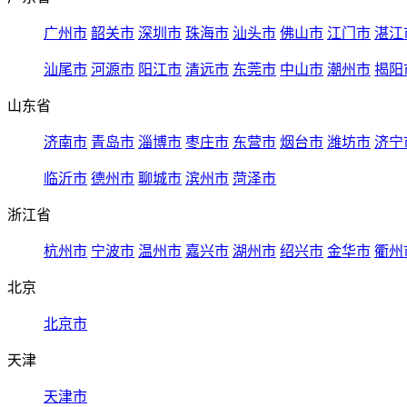
广州市
韶关市
深圳市
珠海市
汕头市
佛山市
江门市
湛江
汕尾市
河源市
阳江市
清远市
东莞市
中山市
潮州市
揭阳
山东省
济南市
青岛市
淄博市
枣庄市
东营市
烟台市
潍坊市
济宁
临沂市
德州市
聊城市
滨州市
菏泽市
浙江省
杭州市
宁波市
温州市
嘉兴市
湖州市
绍兴市
金华市
衢州
北京
北京市
天津
天津市