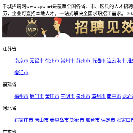
千城招聘网www.zpw.net是覆盖全国各省、市、区县的人
历，企业可直招本地人才，一站式解决全国求职招工需求。 2026
江苏省
南京市
无锡市
徐州市
常州市
苏州市
南通市
连云港市
淮
宿迁市
福建省
福州市
厦门市
莆田市
三明市
泉州市
漳州市
南平市
龙岩
河北省
石家庄市
唐山市
秦皇岛市
邯郸市
邢台市
保定市
张家口
广东省