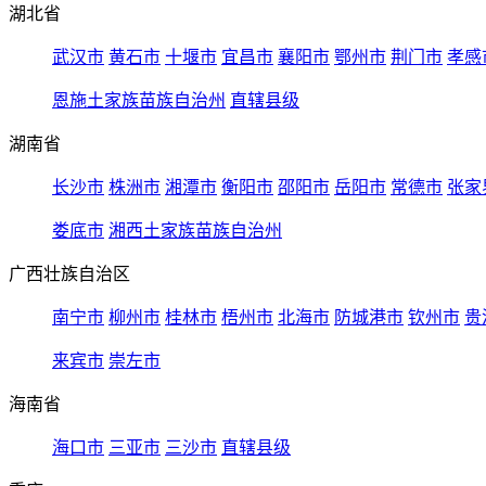
湖北省
武汉市
黄石市
十堰市
宜昌市
襄阳市
鄂州市
荆门市
孝感
恩施土家族苗族自治州
直辖县级
湖南省
长沙市
株洲市
湘潭市
衡阳市
邵阳市
岳阳市
常德市
张家
娄底市
湘西土家族苗族自治州
广西壮族自治区
南宁市
柳州市
桂林市
梧州市
北海市
防城港市
钦州市
贵
来宾市
崇左市
海南省
海口市
三亚市
三沙市
直辖县级