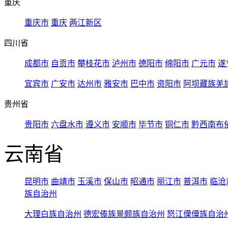
重庆
重庆市
重庆
两江新区
四川省
成都市
自贡市
攀枝花市
泸州市
德阳市
绵阳市
广元市
遂
宜宾市
广安市
达州市
雅安市
巴中市
资阳市
阿坝藏族羌
贵州省
贵阳市
六盘水市
遵义市
安顺市
毕节市
铜仁市
黔西南布
云南省
昆明市
曲靖市
玉溪市
保山市
昭通市
丽江市
普洱市
临沧
族自治州
大理白族自治州
德宏傣族景颇族自治州
怒江傈僳族自治