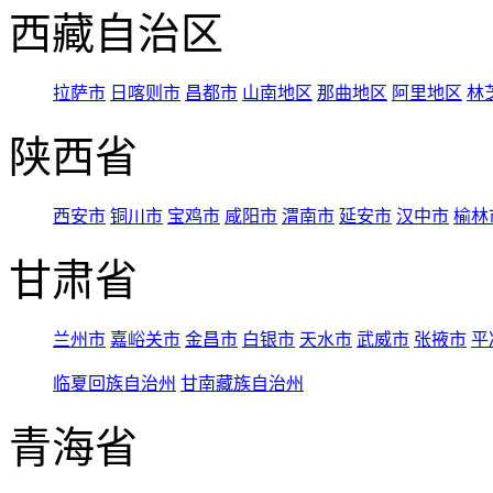
西藏自治区
拉萨市
日喀则市
昌都市
山南地区
那曲地区
阿里地区
林
陕西省
西安市
铜川市
宝鸡市
咸阳市
渭南市
延安市
汉中市
榆林
甘肃省
兰州市
嘉峪关市
金昌市
白银市
天水市
武威市
张掖市
平
临夏回族自治州
甘南藏族自治州
青海省