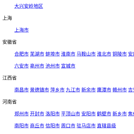
大兴安岭地区
上海
上海市
安徽省
合肥市
芜湖市
蚌埠市
淮南市
马鞍山市
淮北市
铜陵市
安
六安市
亳州市
池州市
宣城市
江西省
南昌市
景德镇市
萍乡市
九江市
新余市
鹰潭市
赣州市
吉
河南省
郑州市
开封市
洛阳市
平顶山市
安阳市
鹤壁市
新乡市
焦
南阳市
商丘市
信阳市
周口市
驻马店市
直辖县级