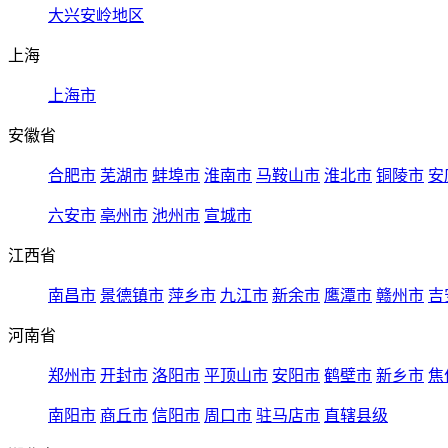
大兴安岭地区
上海
上海市
安徽省
合肥市
芜湖市
蚌埠市
淮南市
马鞍山市
淮北市
铜陵市
安
六安市
亳州市
池州市
宣城市
江西省
南昌市
景德镇市
萍乡市
九江市
新余市
鹰潭市
赣州市
吉
河南省
郑州市
开封市
洛阳市
平顶山市
安阳市
鹤壁市
新乡市
焦
南阳市
商丘市
信阳市
周口市
驻马店市
直辖县级