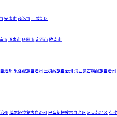
市
安康市
商洛市
西咸新区
凉市
酒泉市
庆阳市
定西市
陇南市
自治州
果洛藏族自治州
玉树藏族自治州
海西蒙古族藏族自治州
治州
博尔塔拉蒙古自治州
巴音郭楞蒙古自治州
阿克苏地区
克孜