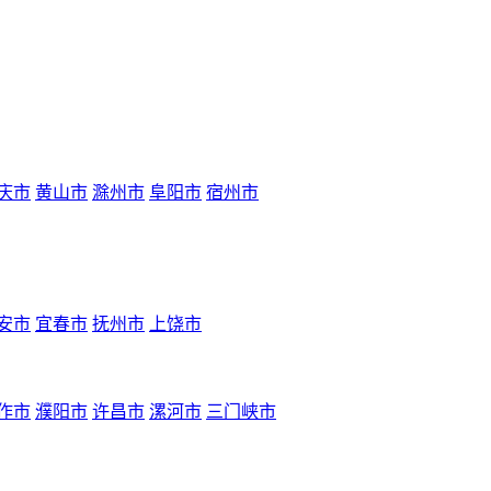
庆市
黄山市
滁州市
阜阳市
宿州市
安市
宜春市
抚州市
上饶市
作市
濮阳市
许昌市
漯河市
三门峡市