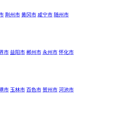
市
荆州市
黄冈市
咸宁市
随州市
界市
益阳市
郴州市
永州市
怀化市
港市
玉林市
百色市
贺州市
河池市