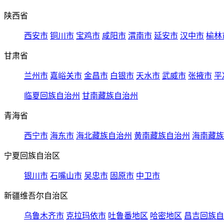
陕西省
西安市
铜川市
宝鸡市
咸阳市
渭南市
延安市
汉中市
榆林
甘肃省
兰州市
嘉峪关市
金昌市
白银市
天水市
武威市
张掖市
平
临夏回族自治州
甘南藏族自治州
青海省
西宁市
海东市
海北藏族自治州
黄南藏族自治州
海南藏族
宁夏回族自治区
银川市
石嘴山市
吴忠市
固原市
中卫市
新疆维吾尔自治区
乌鲁木齐市
克拉玛依市
吐鲁番地区
哈密地区
昌吉回族自