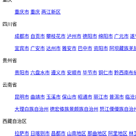
重庆市
重庆
两江新区
四川省
成都市
自贡市
攀枝花市
泸州市
德阳市
绵阳市
广元市
遂
宜宾市
广安市
达州市
雅安市
巴中市
资阳市
阿坝藏族羌
贵州省
贵阳市
六盘水市
遵义市
安顺市
毕节市
铜仁市
黔西南布
云南省
昆明市
曲靖市
玉溪市
保山市
昭通市
丽江市
普洱市
临沧
大理白族自治州
德宏傣族景颇族自治州
怒江傈僳族自治
西藏自治区
拉萨市
日喀则市
昌都市
山南地区
那曲地区
阿里地区
林