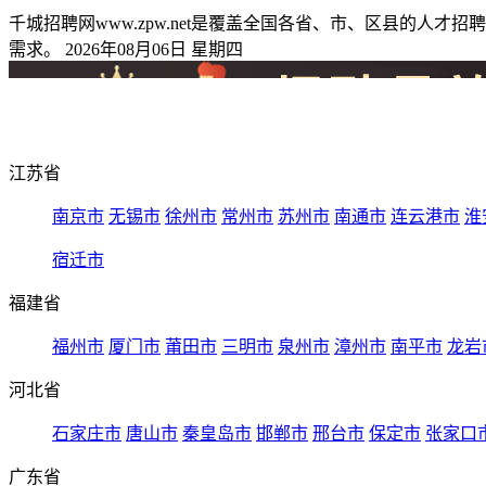
千城招聘网www.zpw.net是覆盖全国各省、市、区县的
需求。 2026年08月06日 星期四
江苏省
南京市
无锡市
徐州市
常州市
苏州市
南通市
连云港市
淮
宿迁市
福建省
福州市
厦门市
莆田市
三明市
泉州市
漳州市
南平市
龙岩
河北省
石家庄市
唐山市
秦皇岛市
邯郸市
邢台市
保定市
张家口
广东省