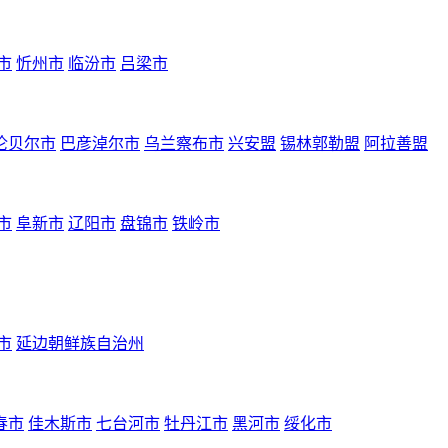
市
忻州市
临汾市
吕梁市
伦贝尔市
巴彦淖尔市
乌兰察布市
兴安盟
锡林郭勒盟
阿拉善盟
市
阜新市
辽阳市
盘锦市
铁岭市
市
延边朝鲜族自治州
春市
佳木斯市
七台河市
牡丹江市
黑河市
绥化市