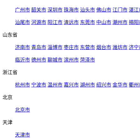
广州市
韶关市
深圳市
珠海市
汕头市
佛山市
江门市
湛江
汕尾市
河源市
阳江市
清远市
东莞市
中山市
潮州市
揭阳
山东省
济南市
青岛市
淄博市
枣庄市
东营市
烟台市
潍坊市
济宁
临沂市
德州市
聊城市
滨州市
菏泽市
浙江省
杭州市
宁波市
温州市
嘉兴市
湖州市
绍兴市
金华市
衢州
北京
北京市
天津
天津市