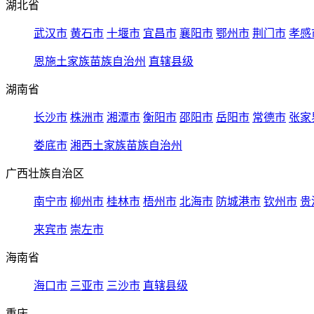
湖北省
武汉市
黄石市
十堰市
宜昌市
襄阳市
鄂州市
荆门市
孝感
恩施土家族苗族自治州
直辖县级
湖南省
长沙市
株洲市
湘潭市
衡阳市
邵阳市
岳阳市
常德市
张家
娄底市
湘西土家族苗族自治州
广西壮族自治区
南宁市
柳州市
桂林市
梧州市
北海市
防城港市
钦州市
贵
来宾市
崇左市
海南省
海口市
三亚市
三沙市
直辖县级
重庆