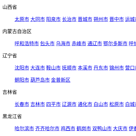
山西省
太原市
大同市
阳泉市
长治市
晋城市
朔州市
晋中市
运城
内蒙古自治区
呼和浩特市
包头市
乌海市
赤峰市
通辽市
鄂尔多斯市
呼
辽宁省
沈阳市
大连市
鞍山市
抚顺市
本溪市
丹东市
锦州市
营口
朝阳市
葫芦岛市
金普新区
吉林省
长春市
吉林市
四平市
辽源市
通化市
白山市
松原市
白城
黑龙江省
哈尔滨市
齐齐哈尔市
鸡西市
鹤岗市
双鸭山市
大庆市
伊