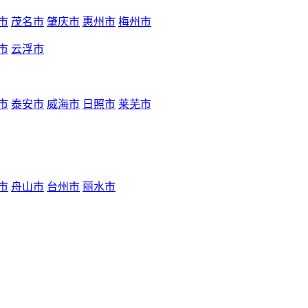
市
茂名市
肇庆市
惠州市
梅州市
市
云浮市
市
泰安市
威海市
日照市
莱芜市
市
舟山市
台州市
丽水市