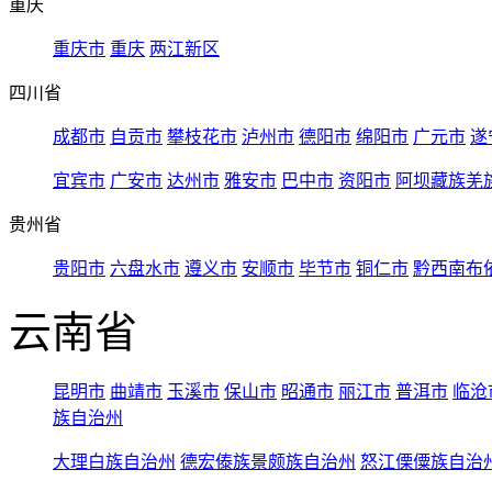
重庆
重庆市
重庆
两江新区
四川省
成都市
自贡市
攀枝花市
泸州市
德阳市
绵阳市
广元市
遂
宜宾市
广安市
达州市
雅安市
巴中市
资阳市
阿坝藏族羌
贵州省
贵阳市
六盘水市
遵义市
安顺市
毕节市
铜仁市
黔西南布
云南省
昆明市
曲靖市
玉溪市
保山市
昭通市
丽江市
普洱市
临沧
族自治州
大理白族自治州
德宏傣族景颇族自治州
怒江傈僳族自治