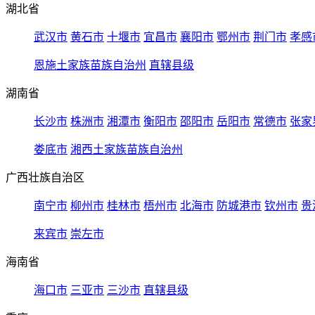
湖北省
武汉市
黄石市
十堰市
宜昌市
襄阳市
鄂州市
荆门市
孝感
恩施土家族苗族自治州
直辖县级
湖南省
长沙市
株洲市
湘潭市
衡阳市
邵阳市
岳阳市
常德市
张家
娄底市
湘西土家族苗族自治州
广西壮族自治区
南宁市
柳州市
桂林市
梧州市
北海市
防城港市
钦州市
贵
来宾市
崇左市
海南省
海口市
三亚市
三沙市
直辖县级