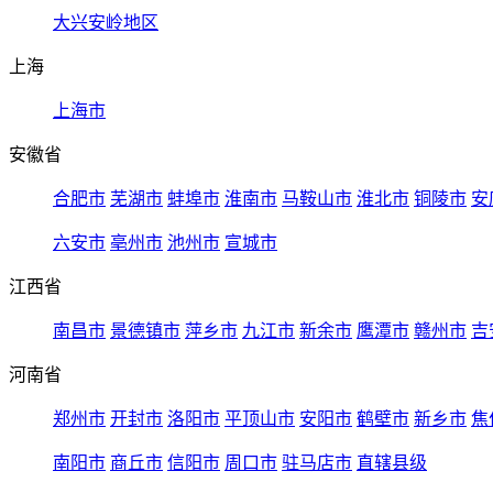
大兴安岭地区
上海
上海市
安徽省
合肥市
芜湖市
蚌埠市
淮南市
马鞍山市
淮北市
铜陵市
安
六安市
亳州市
池州市
宣城市
江西省
南昌市
景德镇市
萍乡市
九江市
新余市
鹰潭市
赣州市
吉
河南省
郑州市
开封市
洛阳市
平顶山市
安阳市
鹤壁市
新乡市
焦
南阳市
商丘市
信阳市
周口市
驻马店市
直辖县级