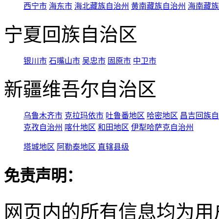
西宁市
海东市
海北藏族自治州
黄南藏族自治州
海南藏族
宁夏回族自治区
银川市
石嘴山市
吴忠市
固原市
中卫市
新疆维吾尔自治区
乌鲁木齐市
克拉玛依市
吐鲁番地区
哈密地区
昌吉回族自
克孜自治州
喀什地区
和田地区
伊犁哈萨克自治州
塔城地区
阿勒泰地区
直辖县级
免责声明：
网页内的所有信息均为用