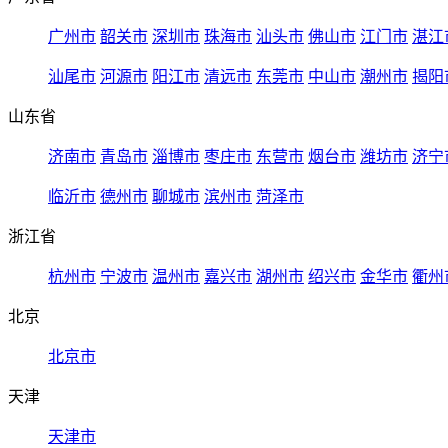
广州市
韶关市
深圳市
珠海市
汕头市
佛山市
江门市
湛江
汕尾市
河源市
阳江市
清远市
东莞市
中山市
潮州市
揭阳
山东省
济南市
青岛市
淄博市
枣庄市
东营市
烟台市
潍坊市
济宁
临沂市
德州市
聊城市
滨州市
菏泽市
浙江省
杭州市
宁波市
温州市
嘉兴市
湖州市
绍兴市
金华市
衢州
北京
北京市
天津
天津市