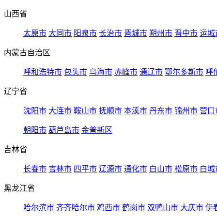
山西省
太原市
大同市
阳泉市
长治市
晋城市
朔州市
晋中市
运城
内蒙古自治区
呼和浩特市
包头市
乌海市
赤峰市
通辽市
鄂尔多斯市
呼
辽宁省
沈阳市
大连市
鞍山市
抚顺市
本溪市
丹东市
锦州市
营口
朝阳市
葫芦岛市
金普新区
吉林省
长春市
吉林市
四平市
辽源市
通化市
白山市
松原市
白城
黑龙江省
哈尔滨市
齐齐哈尔市
鸡西市
鹤岗市
双鸭山市
大庆市
伊