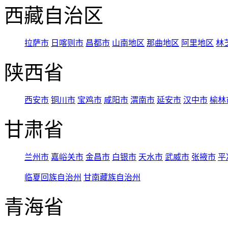
西藏自治区
拉萨市
日喀则市
昌都市
山南地区
那曲地区
阿里地区
林
陕西省
西安市
铜川市
宝鸡市
咸阳市
渭南市
延安市
汉中市
榆林
甘肃省
兰州市
嘉峪关市
金昌市
白银市
天水市
武威市
张掖市
平
临夏回族自治州
甘南藏族自治州
青海省