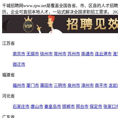
千城招聘网www.zpw.net是覆盖全国各省、市、区县的人
历，企业可直招本地人才，一站式解决全国求职招工需求。 2026
江苏省
南京市
无锡市
徐州市
常州市
苏州市
南通市
连云港市
淮
宿迁市
福建省
福州市
厦门市
莆田市
三明市
泉州市
漳州市
南平市
龙岩
河北省
石家庄市
唐山市
秦皇岛市
邯郸市
邢台市
保定市
张家口
广东省