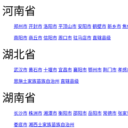
河南省
郑州市
开封市
洛阳市
平顶山市
安阳市
鹤壁市
新乡市
焦
南阳市
商丘市
信阳市
周口市
驻马店市
直辖县级
湖北省
武汉市
黄石市
十堰市
宜昌市
襄阳市
鄂州市
荆门市
孝感
恩施土家族苗族自治州
直辖县级
湖南省
长沙市
株洲市
湘潭市
衡阳市
邵阳市
岳阳市
常德市
张家
娄底市
湘西土家族苗族自治州