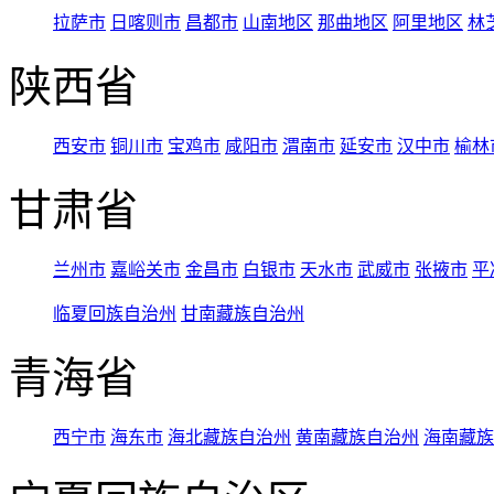
拉萨市
日喀则市
昌都市
山南地区
那曲地区
阿里地区
林
陕西省
西安市
铜川市
宝鸡市
咸阳市
渭南市
延安市
汉中市
榆林
甘肃省
兰州市
嘉峪关市
金昌市
白银市
天水市
武威市
张掖市
平
临夏回族自治州
甘南藏族自治州
青海省
西宁市
海东市
海北藏族自治州
黄南藏族自治州
海南藏族