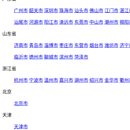
广州市
韶关市
深圳市
珠海市
汕头市
佛山市
江门市
湛江
汕尾市
河源市
阳江市
清远市
东莞市
中山市
潮州市
揭阳
山东省
济南市
青岛市
淄博市
枣庄市
东营市
烟台市
潍坊市
济宁
临沂市
德州市
聊城市
滨州市
菏泽市
浙江省
杭州市
宁波市
温州市
嘉兴市
湖州市
绍兴市
金华市
衢州
北京
北京市
天津
天津市