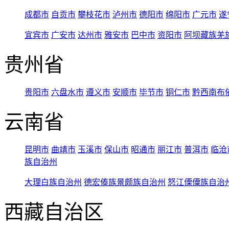
成都市
自贡市
攀枝花市
泸州市
德阳市
绵阳市
广元市
遂
宜宾市
广安市
达州市
雅安市
巴中市
资阳市
阿坝藏族羌
贵州省
贵阳市
六盘水市
遵义市
安顺市
毕节市
铜仁市
黔西南布
云南省
昆明市
曲靖市
玉溪市
保山市
昭通市
丽江市
普洱市
临沧
族自治州
大理白族自治州
德宏傣族景颇族自治州
怒江傈僳族自治
西藏自治区