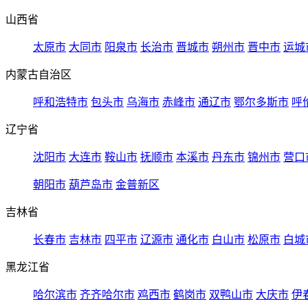
山西省
太原市
大同市
阳泉市
长治市
晋城市
朔州市
晋中市
运城
内蒙古自治区
呼和浩特市
包头市
乌海市
赤峰市
通辽市
鄂尔多斯市
呼
辽宁省
沈阳市
大连市
鞍山市
抚顺市
本溪市
丹东市
锦州市
营口
朝阳市
葫芦岛市
金普新区
吉林省
长春市
吉林市
四平市
辽源市
通化市
白山市
松原市
白城
黑龙江省
哈尔滨市
齐齐哈尔市
鸡西市
鹤岗市
双鸭山市
大庆市
伊