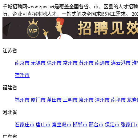
千城招聘网www.zpw.net是覆盖全国各省、市、区县的人
历，企业可直招本地人才，一站式解决全国求职招工需求。 2026
江苏省
南京市
无锡市
徐州市
常州市
苏州市
南通市
连云港市
淮
宿迁市
福建省
福州市
厦门市
莆田市
三明市
泉州市
漳州市
南平市
龙岩
河北省
石家庄市
唐山市
秦皇岛市
邯郸市
邢台市
保定市
张家口
广东省