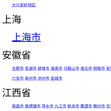
大兴安岭地区
上海
上海市
安徽省
合肥市
芜湖市
蚌埠市
淮南市
马鞍山市
淮北市
铜陵市
安
六安市
亳州市
池州市
宣城市
江西省
南昌市
景德镇市
萍乡市
九江市
新余市
鹰潭市
赣州市
吉