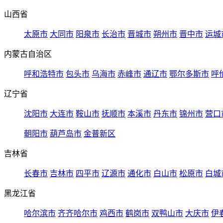
山西省
太原市
大同市
阳泉市
长治市
晋城市
朔州市
晋中市
运城
内蒙古自治区
呼和浩特市
包头市
乌海市
赤峰市
通辽市
鄂尔多斯市
呼
辽宁省
沈阳市
大连市
鞍山市
抚顺市
本溪市
丹东市
锦州市
营口
朝阳市
葫芦岛市
金普新区
吉林省
长春市
吉林市
四平市
辽源市
通化市
白山市
松原市
白城
黑龙江省
哈尔滨市
齐齐哈尔市
鸡西市
鹤岗市
双鸭山市
大庆市
伊