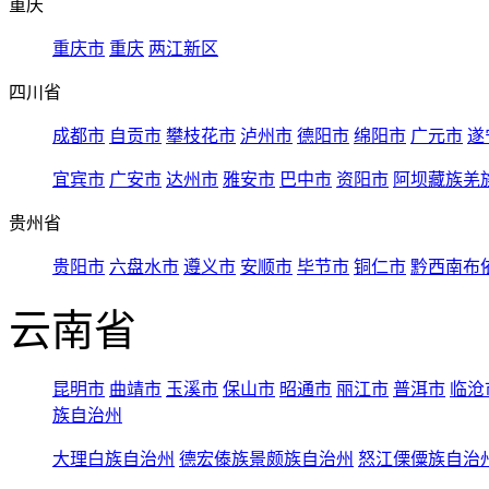
重庆
重庆市
重庆
两江新区
四川省
成都市
自贡市
攀枝花市
泸州市
德阳市
绵阳市
广元市
遂
宜宾市
广安市
达州市
雅安市
巴中市
资阳市
阿坝藏族羌
贵州省
贵阳市
六盘水市
遵义市
安顺市
毕节市
铜仁市
黔西南布
云南省
昆明市
曲靖市
玉溪市
保山市
昭通市
丽江市
普洱市
临沧
族自治州
大理白族自治州
德宏傣族景颇族自治州
怒江傈僳族自治