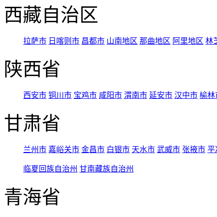
西藏自治区
拉萨市
日喀则市
昌都市
山南地区
那曲地区
阿里地区
林
陕西省
西安市
铜川市
宝鸡市
咸阳市
渭南市
延安市
汉中市
榆林
甘肃省
兰州市
嘉峪关市
金昌市
白银市
天水市
武威市
张掖市
平
临夏回族自治州
甘南藏族自治州
青海省