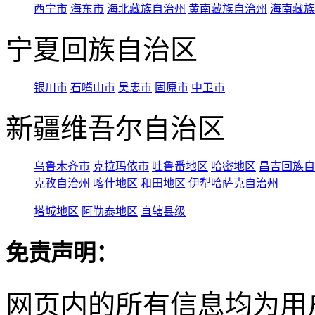
西宁市
海东市
海北藏族自治州
黄南藏族自治州
海南藏族
宁夏回族自治区
银川市
石嘴山市
吴忠市
固原市
中卫市
新疆维吾尔自治区
乌鲁木齐市
克拉玛依市
吐鲁番地区
哈密地区
昌吉回族自
克孜自治州
喀什地区
和田地区
伊犁哈萨克自治州
塔城地区
阿勒泰地区
直辖县级
免责声明：
网页内的所有信息均为用