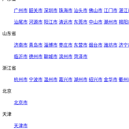
广州市
韶关市
深圳市
珠海市
汕头市
佛山市
江门市
湛江
汕尾市
河源市
阳江市
清远市
东莞市
中山市
潮州市
揭阳
山东省
济南市
青岛市
淄博市
枣庄市
东营市
烟台市
潍坊市
济宁
临沂市
德州市
聊城市
滨州市
菏泽市
浙江省
杭州市
宁波市
温州市
嘉兴市
湖州市
绍兴市
金华市
衢州
北京
北京市
天津
天津市