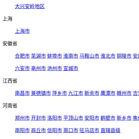
大兴安岭地区
上海
上海市
安徽省
合肥市
芜湖市
蚌埠市
淮南市
马鞍山市
淮北市
铜陵市
安
六安市
亳州市
池州市
宣城市
江西省
南昌市
景德镇市
萍乡市
九江市
新余市
鹰潭市
赣州市
吉
河南省
郑州市
开封市
洛阳市
平顶山市
安阳市
鹤壁市
新乡市
焦
南阳市
商丘市
信阳市
周口市
驻马店市
直辖县级