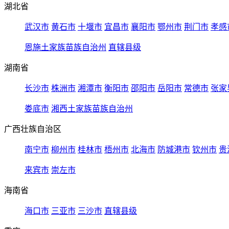
湖北省
武汉市
黄石市
十堰市
宜昌市
襄阳市
鄂州市
荆门市
孝感
恩施土家族苗族自治州
直辖县级
湖南省
长沙市
株洲市
湘潭市
衡阳市
邵阳市
岳阳市
常德市
张家
娄底市
湘西土家族苗族自治州
广西壮族自治区
南宁市
柳州市
桂林市
梧州市
北海市
防城港市
钦州市
贵
来宾市
崇左市
海南省
海口市
三亚市
三沙市
直辖县级