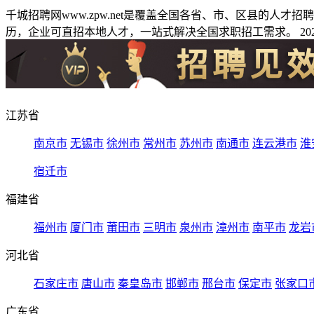
千城招聘网www.zpw.net是覆盖全国各省、市、区县的人
历，企业可直招本地人才，一站式解决全国求职招工需求。 2026
江苏省
南京市
无锡市
徐州市
常州市
苏州市
南通市
连云港市
淮
宿迁市
福建省
福州市
厦门市
莆田市
三明市
泉州市
漳州市
南平市
龙岩
河北省
石家庄市
唐山市
秦皇岛市
邯郸市
邢台市
保定市
张家口
广东省